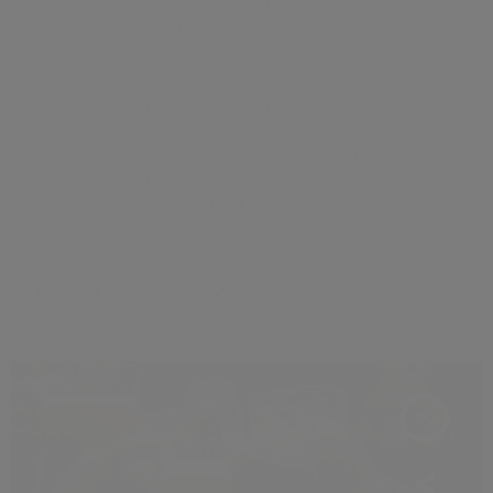
Schängelcenter geschlossen hat soll hier ein neues
Konzept von neuen Betreibern unter dem Namen
Nachtarena starten. Ab dem 01. August sollen hier
„Formate und Veranstaltungen für alle Alters- und
Zielgruppen und vieles mehr.“ entstehen. Die Diskothek
Agostea galt seit 2005 als Fixpunkt im Koblenzer
Nachtleben, zunächst mit der Außendarstellung als
exklusiver Edel-Club, später als beliebtes Ziel auch für
jugendliche Partygäste. Den Auftakt zu den sogenannten
„Abriss Partys“ macht diesen Freitag ein Event mit einem
[…]
today
29. MAI 2024
107
insert_link