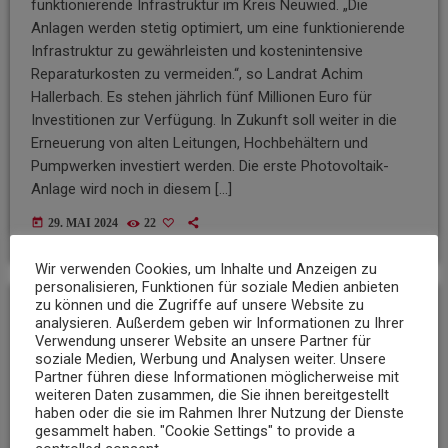
funktionierende Infrastruktur im Kreis Neuwied. „Die
Anlagen werden stetig optimiert, um eine funktionierende
Infrastruktur zu gewährleisten und kostenintensive
Reparaturkosten zu vermeiden.“, so Landrat Achim
Hallerbach. Es stehen jährlich fünf Millionen Euro für
Investitionen zur Verfügung. In Zukunft soll weiter in die
Erneuerung von alten Leitungen, Hochbehältern und
Pumpwerken investiert werden. Die erste Photovoltaik-
Anlage wird noch in diesem […]
today
29. MAI 2024
22
Wir verwenden Cookies, um Inhalte und Anzeigen zu
personalisieren, Funktionen für soziale Medien anbieten
zu können und die Zugriffe auf unsere Website zu
analysieren. Außerdem geben wir Informationen zu Ihrer
insert_link
Verwendung unserer Website an unsere Partner für
soziale Medien, Werbung und Analysen weiter. Unsere
Partner führen diese Informationen möglicherweise mit
weiteren Daten zusammen, die Sie ihnen bereitgestellt
haben oder die sie im Rahmen Ihrer Nutzung der Dienste
gesammelt haben. "Cookie Settings" to provide a