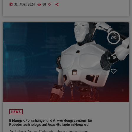
today
31. MAI 2024
80
insert_link
NEWS
Bildungs-, Forschungs- und Anwendungszentrum für
Robotertechnologie auf Asas-Gelände in Neuwied
Auf dem Asas-Gelände, dem ehemaligen