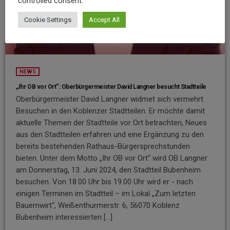
controlled consent.
Cookie Settings
Accept All
NEWS
„Ihr OB vor Ort“: Oberbürgermeister David Langner besucht Stadtteile
Oberbürgermeister David Langner widmet sich vermehrt
Besuchen in den Koblenzer Stadtteilen. Er möchte damit
aktuelle Themen der Stadtteile vor Ort betrachten, Neues
aus den Stadtteilen erfahren und eine Ergänzung zu den
bereits bestehenden Rathaus-Bürgersprechstunden
bieten. Unter dem Motto „Ihr OB vor Ort“ wird OB Langner
am Donnerstag, 13. Juni 2024, den Stadtteil Bubenheim
besuchen. Von 18.00 Uhr bis 19.00 Uhr wird er - nach
einigen Terminen im Stadtteil – im Lokal „Zum letzten
Bauernwirt“, Weißenthurmerstr. 6, 56070 Koblenz
Bubenheim interessierten […]