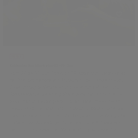
NEWS
Koblenzer Bierbörse vom 07.-09. Juni
Vom 07. bis 09. Juni findet die 10. Koblenzer Bierbörse an
der Rheinpromenade am Deutschen Eck in Koblenz statt.
Diese dreitägige Veranstaltung bietet rund 45 Bier- und
Speisesstände, die eine große Auswahl an einheimischen,
bekannten und außergewöhnlichen Bieren präsentieren.
Besucher können über 500 Biersorten probieren oder als
Flaschenbiere mitnehmen. Die Biergärten unter den großen
Platanen der Allee sorgen für eine schöne Atmosphäre.
Der Eintritt zur gesamten Veranstaltung ist kostenfrei.