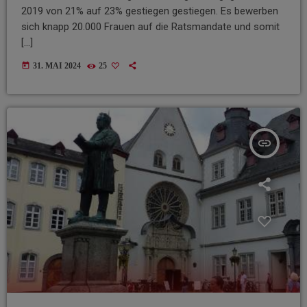
2019 von 21% auf 23% gestiegen gestiegen. Es bewerben
sich knapp 20.000 Frauen auf die Ratsmandate und somit
[…]
today
31. MAI 2024
25
insert_link