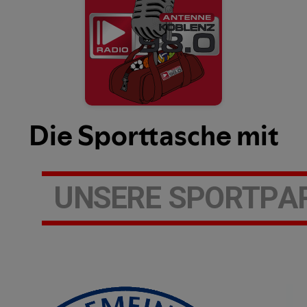
U
N
S
E
R
E
S
P
O
R
T
P
A