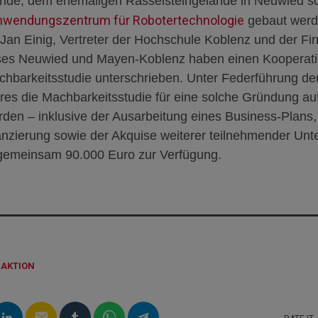
ände, dem
ehemaligen Rasselsteingelände
in Neuwied so
nwendungszentrum für Robotertechnologie
gebaut werd
Jan Einig, Vertreter der Hochschule Koblenz und der Fi
ises Neuwied und Mayen-Koblenz haben einen Kooperati
chbarkeitsstudie unterschrieben. Unter Federführung de
hres
die
Machbarkeitsstudie für eine solche Gründung au
rden – inklusive der Ausarbeitung eines Business-Plans
nzierung sowie der Akquise weiterer teilnehmender Un
r gemeinsam 90.000 Euro zur Verfügung.
DAKTION
email