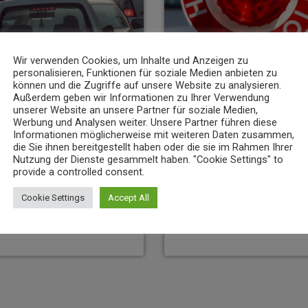
Wir verwenden Cookies, um Inhalte und Anzeigen zu
personalisieren, Funktionen für soziale Medien anbieten zu
können und die Zugriffe auf unsere Website zu analysieren.
Außerdem geben wir Informationen zu Ihrer Verwendung
unserer Website an unsere Partner für soziale Medien,
NEWS
Werbung und Analysen weiter. Unsere Partner führen diese
Informationen möglicherweise mit weiteren Daten zusammen,
nz bereitet Verkehrsänderungen
23-Jähriger rast mit über 235 km/h 
die Sie ihnen bereitgestellt haben oder die sie im Rahmen Ihrer
6. AUGUST 2026
8
today
Nutzung der Dienste gesammelt haben. "Cookie Settings" to
11
provide a controlled consent.
Cookie Settings
Accept All