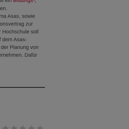
Bildungs-,
ll ein
en.
rma Asas, sowie
onsvertrag zur
r Hochschule soll
f dem Asas-
, der Planung von
ternehmen. Dafür