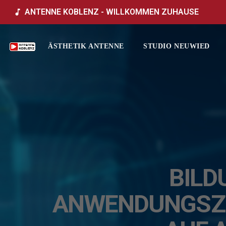
ANTENNE KOBLENZ - WILLKOMMEN ZUHAUSE
music_note
ÄSTHETIK ANTENNE
STUDIO NEUWIED
BILD
ANWENDUNGSZE