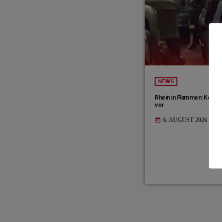
NEWS
Rhein in Flammen: Koble
vor
6. AUGUST 2026
today