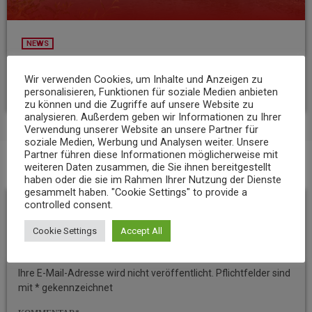
NEWS
Niedrigwasser belastet Gewässer im Landkreis Mayen-Koblenz
Wir verwenden Cookies, um Inhalte und Anzeigen zu
today
7. AUGUST 2026
8
personalisieren, Funktionen für soziale Medien anbieten
zu können und die Zugriffe auf unsere Website zu
analysieren. Außerdem geben wir Informationen zu Ihrer
Verwendung unserer Website an unsere Partner für
soziale Medien, Werbung und Analysen weiter. Unsere
Partner führen diese Informationen möglicherweise mit
weiteren Daten zusammen, die Sie ihnen bereitgestellt
BEITRAGS-KOMMENTARE (0)
haben oder die sie im Rahmen Ihrer Nutzung der Dienste
gesammelt haben. "Cookie Settings" to provide a
controlled consent.
Hinterlassen Sie eine
Cookie Settings
Accept All
Antwort
Ihre E-Mail-Adresse wird nicht veröffentlicht. Pflichtfelder sind
mit * gekennzeichnet