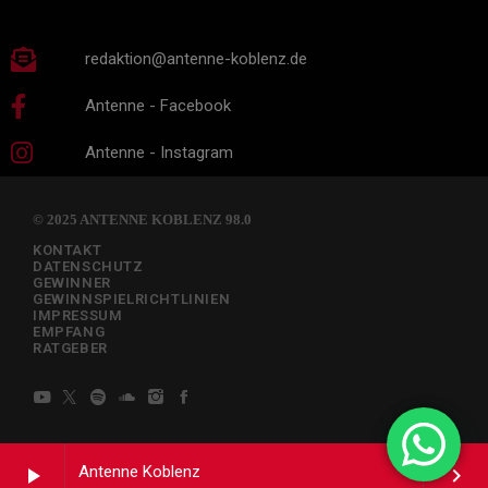
redaktion@antenne-koblenz.de
Antenne - Facebook
Antenne - Instagram
© 2025 ANTENNE KOBLENZ 98.0
KONTAKT
DATENSCHUTZ
GEWINNER
GEWINNSPIELRICHTLINIEN
IMPRESSUM
EMPFANG
RATGEBER
Antenne Koblenz
play_arrow
keyboard_arrow_right