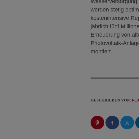
Wasserversorgung s
werden stetig optim
kostenintensive Re
jährlich fünf Millio
Erneuerung von alt
P
hotovoltaik
-Anlag
montiert.
GESCHRIEBEN VON:
RE