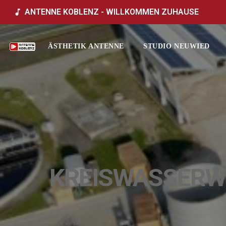
ANTENNE KOBLENZ - WILLKOMMEN ZUHAUSE
music_note
ÄSTHETIK ANTENNE
STUDIO NEUWIED
KREISWASSERWE