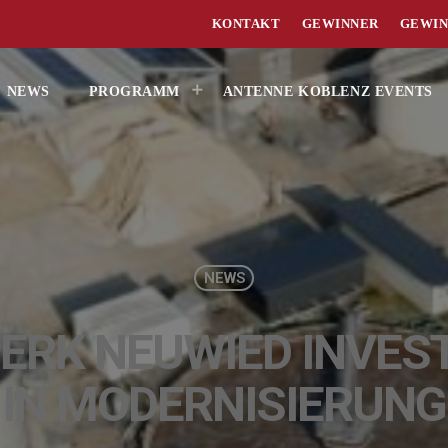
KONTAKT
GEWINNER
GEWIN
NEWS
PROGRAMM
ANTENNE KOBLENZ EVENTS
NEWS
RK NEUWIED INVEST
IN MODERNISIERUNG