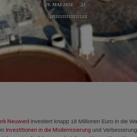
29. MAI 2024
21
today
erk Neuwied
investiert
knapp 18 Millionen Euro
in die Wa
Investitionen in die Modernisierung
e
n
und Verbesserung