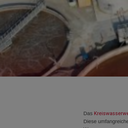
Kreiswasserw
Das
Diese u
mfangreich