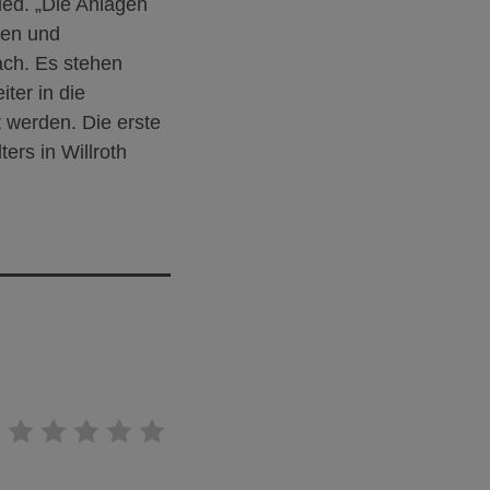
ied. „Die Anlagen
ten und
ach. Es stehen
iter in die
 werden. Die erste
rs in Willroth