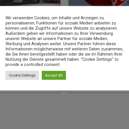
Wir verwenden Cookies, um Inhalte und Anzeigen zu
personalisieren, Funktionen für soziale Medien anbieten zu
können und die Zugriffe auf unsere Website zu analysieren.
NEWS
Außerdem geben wir Informationen zu Ihrer Verwendung
unserer Website an unsere Partner für soziale Medien,
nz bereitet Verkehrsänderungen
23-Jähriger rast mit über 235 km/h 
Werbung und Analysen weiter. Unsere Partner führen diese
Informationen möglicherweise mit weiteren Daten zusammen,
6. AUGUST 2026
7
today
die Sie ihnen bereitgestellt haben oder die sie im Rahmen Ihrer
8
Nutzung der Dienste gesammelt haben. "Cookie Settings" to
provide a controlled consent.
Cookie Settings
Accept All