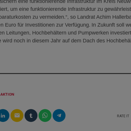
ichern eine funktionierende Infrastruktur im Kreis Neuw
iert, um eine funktionierende Infrastruktur zu gewährleis
paraturkosten zu vermeiden.“,
so Landrat Achim Hallerb
nen Euro für Investitionen zur Verfügung.
In Zukunft soll we
en Leitungen, Hochbehältern und Pumpwerken investiert
e wird noch in diesem Jahr auf dem Dach des Hochbehälte
DAKTION
email
RATE IT