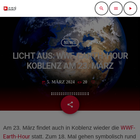
search
menu
play_arrow
NEWS
LICHT AUS: WWF-EARTH-HOUR
KOBLENZ AM 23. MÄRZ
5. MÄRZ 2024
20
today
share
email
WWF-
Am 23. März findet auch in Koblenz wieder die
Earth-Hour
statt. Zum 18. Mal gehen symbolisch rund