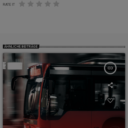
RATE IT
ÄHNLICHE BEITRÄGE
insert_link