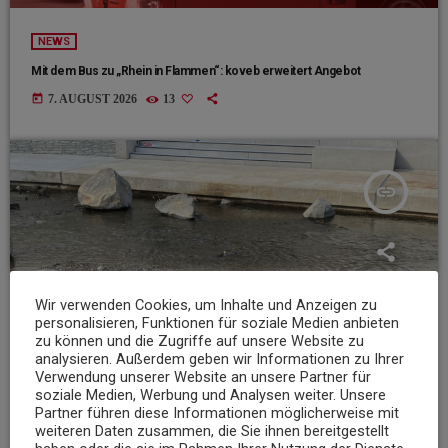
NEWS
Mit dem Bus zu „Rhein in Flammen“: koveb erweitert Angebot
today
7. AUGUST 2026
13
insert_link
Wir verwenden Cookies, um Inhalte und Anzeigen zu
personalisieren, Funktionen für soziale Medien anbieten
zu können und die Zugriffe auf unsere Website zu
analysieren. Außerdem geben wir Informationen zu Ihrer
Verwendung unserer Website an unsere Partner für
soziale Medien, Werbung und Analysen weiter. Unsere
Partner führen diese Informationen möglicherweise mit
weiteren Daten zusammen, die Sie ihnen bereitgestellt
NEWS