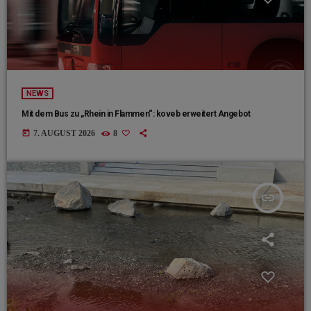
NEWS
Mit dem Bus zu „Rhein in Flammen“: koveb erweitert Angebot
today
7. AUGUST 2026
8
insert_link