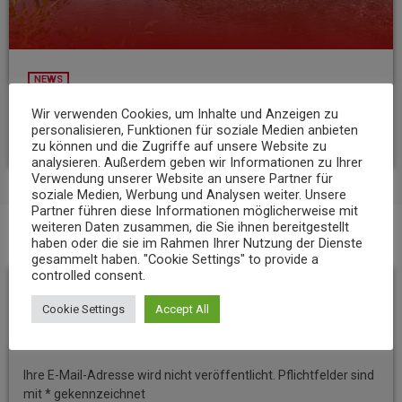
NEWS
Niedrigwasser belastet Gewässer im Landkreis Mayen-Koblenz
Wir verwenden Cookies, um Inhalte und Anzeigen zu
personalisieren, Funktionen für soziale Medien anbieten
today
7. AUGUST 2026
9
zu können und die Zugriffe auf unsere Website zu
analysieren. Außerdem geben wir Informationen zu Ihrer
Verwendung unserer Website an unsere Partner für
soziale Medien, Werbung und Analysen weiter. Unsere
Partner führen diese Informationen möglicherweise mit
weiteren Daten zusammen, die Sie ihnen bereitgestellt
haben oder die sie im Rahmen Ihrer Nutzung der Dienste
BEITRAGS-KOMMENTARE (0)
gesammelt haben. "Cookie Settings" to provide a
controlled consent.
Hinterlassen Sie eine
Cookie Settings
Accept All
Antwort
Ihre E-Mail-Adresse wird nicht veröffentlicht. Pflichtfelder sind
mit * gekennzeichnet