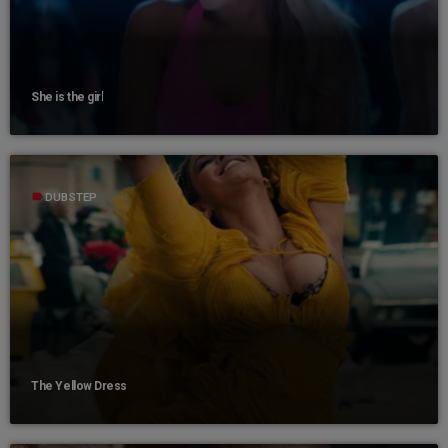
She is the girl
label
DUBSTEP
The Yellow Dress