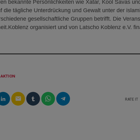
en bekannte Persönlichkeiten wie Xatar, Kool Savas un
 die tägliche Unterdrückung und Gewalt unter der islam
erschiedene gesellschaftliche Gruppen betrifft. Die Veran
it.Koblenz organisiert und von Latscho Koblenz e.V. fin
DAKTION
email
RATE IT