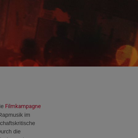
Filmkampagne
ie
 Rapmusik im
chaftskritische
Durch die