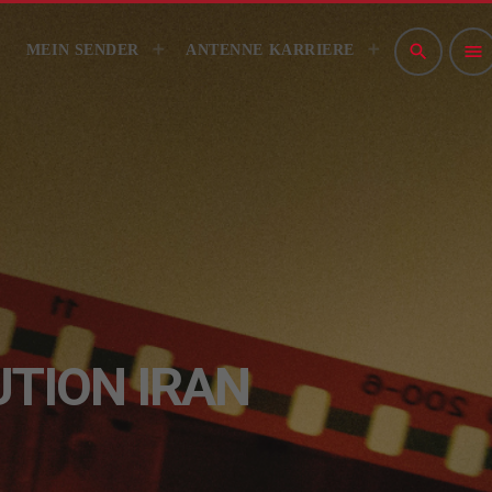
NSPIELRICHTLINIEN
IMPRESSUM
search
menu
MEIN SENDER
ANTENNE KARRIERE
TION IRAN