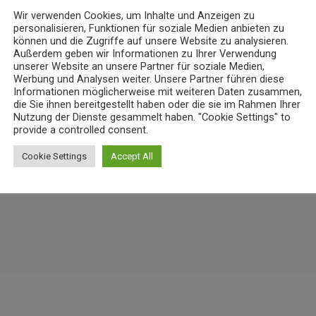
Wir verwenden Cookies, um Inhalte und Anzeigen zu
NEWS
personalisieren, Funktionen für soziale Medien anbieten zu
können und die Zugriffe auf unsere Website zu analysieren.
 Flammen“: koveb erweitert
Niedrigwasser belastet Gewässer 
Außerdem geben wir Informationen zu Ihrer Verwendung
Koblenz
unserer Website an unsere Partner für soziale Medien,
Werbung und Analysen weiter. Unsere Partner führen diese
8
7. AUGUST 2026
9
today
Informationen möglicherweise mit weiteren Daten zusammen,
die Sie ihnen bereitgestellt haben oder die sie im Rahmen Ihrer
Nutzung der Dienste gesammelt haben. "Cookie Settings" to
provide a controlled consent.
Cookie Settings
Accept All