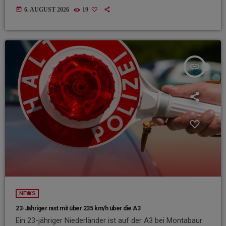
today
6. AUGUST 2026
19
insert_link
NEWS
23-Jähriger rast mit über 235 km/h über die A3
Ein 23-jähriger Niederländer ist auf der A3 bei Montabaur