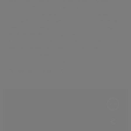
dem Kommunalen Investitionsprogramm KIPKI und der
Landesschulbauförderung investiert der Landkreis rund
700.000 Euro in die Sanierung. Geplant sind neue Rauch-
und Brandschutztüren, zwei zusätzliche Fluchttreppen als
zweiter Rettungsweg und eine neue Brandmeldeanlage im
Altbau. Die Bauarbeiten bringen zwar Lärm und
Einschränkungen mit sich. Landrat Achim Hallerbach und
der Erste Kreisbeigeordnete Phillip Rasbach betonen
jedoch: Die Maßnahmen erhöhen die Sicherheit und
sichern den Schulbetrieb langfristig.
today
5. AUGUST 2026
11
insert_link