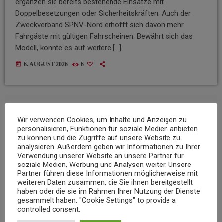
ergänzen sie bereits bestehende Einsätze mit
Doppelbesetzungen oder Sicherheitskräften. Auch der
Zweckverband SPNV-Nord erhofft sich davon mehr
Fahrgäste mit gültigen Fahrscheinen. Bewährt sich das
Modell, könnte es auf weitere […]
today
6. AUGUST 2026
6
insert_link
Wir verwenden Cookies, um Inhalte und Anzeigen zu
personalisieren, Funktionen für soziale Medien anbieten
zu können und die Zugriffe auf unsere Website zu
analysieren. Außerdem geben wir Informationen zu Ihrer
Verwendung unserer Website an unsere Partner für
soziale Medien, Werbung und Analysen weiter. Unsere
Partner führen diese Informationen möglicherweise mit
weiteren Daten zusammen, die Sie ihnen bereitgestellt
haben oder die sie im Rahmen Ihrer Nutzung der Dienste
gesammelt haben. "Cookie Settings" to provide a
controlled consent.