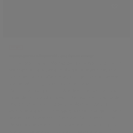
NEWS
Wohnungsbrand in Rheinbrohl – eine Person verletzt
In Rheinbrohl hat am Montagabend eine Wohnung in einem
Mehrfamilienhaus gebrannt. Als die Feuerwehr gegen 20
Uhr in der Hauptstraße eintraf, schlugen bereits Flammen
aus der Wohnung, zudem war eine starke
Rauchentwicklung sichtbar. Alle Bewohner konnten das
Gebäude rechtzeitig verlassen. Die Feuerwehr löschte den
Brand mit mehreren Trupps unter Atemschutz und
kontrollierte anschließend das gesamte Gebäude. Danach
wurden die Räume mit Lüftern vom Rauch befreit. Eine
Person wurde verletzt und zur weiteren Behandlung ins
Krankenhaus gebracht. Rund 30 Einsatzkräfte der […]