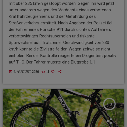
mit über 235 km/h gestoppt worden. Gegen ihn wird jetzt
unter anderem wegen des Verdachts eines verbotenen
Kraftfahrzeugrennens und der Gefährdung des
Straßenverkehrs ermittelt. Nach Angaben der Polizei fiel
der Fahrer eines Porsche 911 durch dichtes Auffahren,
verbotswidriges Rechtsüberholen und riskante
Spurwechsel auf. Trotz einer Geschwindigkeit von 230
km/h konnte die Zivilstreife den Wagen zeitweise nicht
einholen. Bei der Kontrolle reagierte ein Drogentest positiv
auf THC. Der Fahrer musste eine Blutprobe […]
today
6. AUGUST 2026
11
insert_link