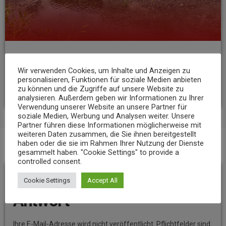
NEWS
Wir verwenden Cookies, um Inhalte und Anzeigen zu
Niedrigwasser belastet Gewässer im Landkreis Mayen-Koblenz
personalisieren, Funktionen für soziale Medien anbieten
today
7. AUGUST 2026
14
zu können und die Zugriffe auf unsere Website zu
analysieren. Außerdem geben wir Informationen zu Ihrer
Verwendung unserer Website an unsere Partner für
soziale Medien, Werbung und Analysen weiter. Unsere
Partner führen diese Informationen möglicherweise mit
weiteren Daten zusammen, die Sie ihnen bereitgestellt
haben oder die sie im Rahmen Ihrer Nutzung der Dienste
gesammelt haben. "Cookie Settings" to provide a
BEITRAGS-KOMMENTARE (0)
controlled consent.
Hinterlassen Sie eine
Cookie Settings
Accept All
Antwort
Ihre E-Mail-Adresse wird nicht veröffentlicht. Pflichtfelder sind