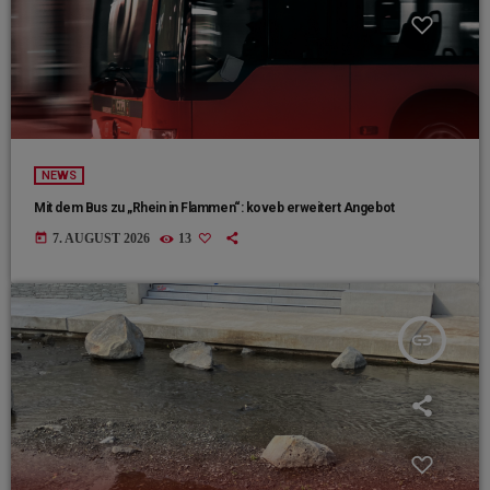
NEWS
Mit dem Bus zu „Rhein in Flammen“: koveb erweitert Angebot
today
7. AUGUST 2026
13
insert_link