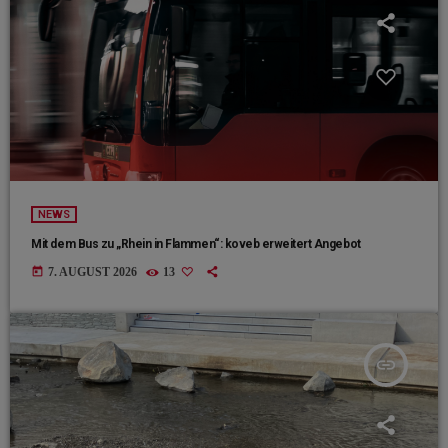
NEWS
Mit dem Bus zu „Rhein in Flammen“: koveb erweitert Angebot
today
7. AUGUST 2026
13
insert_link