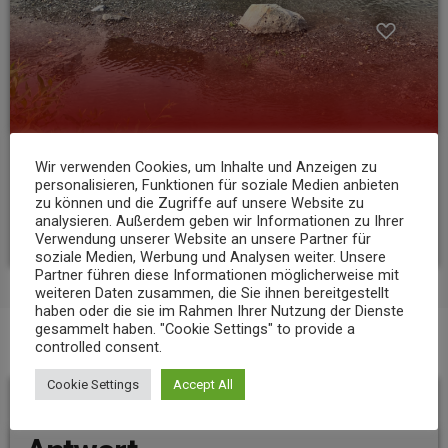
Wir verwenden Cookies, um Inhalte und Anzeigen zu
NEWS
personalisieren, Funktionen für soziale Medien anbieten
Niedrigwasser belastet Gewässer im Landkreis Mayen-Koblenz
zu können und die Zugriffe auf unsere Website zu
analysieren. Außerdem geben wir Informationen zu Ihrer
today
7. AUGUST 2026
12
Verwendung unserer Website an unsere Partner für
soziale Medien, Werbung und Analysen weiter. Unsere
Partner führen diese Informationen möglicherweise mit
weiteren Daten zusammen, die Sie ihnen bereitgestellt
haben oder die sie im Rahmen Ihrer Nutzung der Dienste
gesammelt haben. "Cookie Settings" to provide a
controlled consent.
BEITRAGS-KOMMENTARE (0)
Cookie Settings
Accept All
Hinterlassen Sie eine