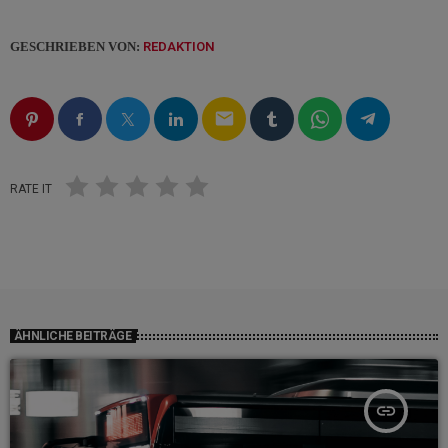
GESCHRIEBEN VON:
REDAKTION
email
RATE IT
ÄHNLICHE BEITRÄGE
insert_link