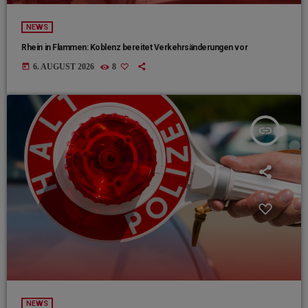
NEWS
Rhein in Flammen: Koblenz bereitet Verkehrsänderungen vor
today
6. AUGUST 2026
8
insert_link
NEWS