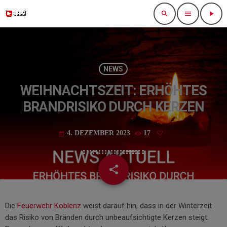
search
menu
play_arrow
NEWS
WEIHNACHTSZEIT: ERHÖHTES
BRANDRISIKO DURCH KERZEN
4. DEZEMBER 2023
17
today
share
email
Die
Feuerwehr Koblenz
weist darauf hin, dass in der Winterzeit
das Risiko von Bränden durch unbeaufsichtigte Kerzen steigt.