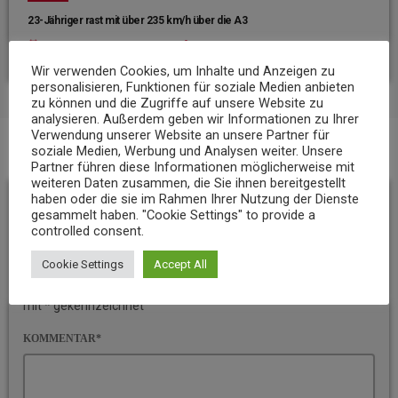
23-Jähriger rast mit über 235 km/h über die A3
today
6. AUGUST 2026
7
Wir verwenden Cookies, um Inhalte und Anzeigen zu
personalisieren, Funktionen für soziale Medien anbieten
zu können und die Zugriffe auf unsere Website zu
analysieren. Außerdem geben wir Informationen zu Ihrer
Verwendung unserer Website an unsere Partner für
soziale Medien, Werbung und Analysen weiter. Unsere
BEITRAGS-KOMMENTARE (0)
Partner führen diese Informationen möglicherweise mit
weiteren Daten zusammen, die Sie ihnen bereitgestellt
haben oder die sie im Rahmen Ihrer Nutzung der Dienste
Hinterlassen Sie eine
gesammelt haben. "Cookie Settings" to provide a
controlled consent.
Antwort
Cookie Settings
Accept All
Ihre E-Mail-Adresse wird nicht veröffentlicht. Pflichtfelder sind
mit * gekennzeichnet
KOMMENTAR*