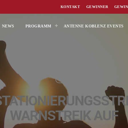
KONTAKT
GEWINNER
GEWIN
NEWS
PROGRAMM
ANTENNE KOBLENZ EVENTS
NEWS
 STATIONIERUNGSSTR
WARNSTREIK AUF