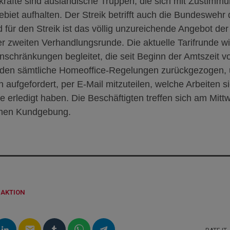
kräfte
sind ausländische Truppen, die sich mit Zustimm
ebiet aufhalten.
Der Streik betrifft auch die Bundeswehr 
 für
den Streik
ist das völlig unzureichende Angebot der
der zweiten Verhandlungsrunde. Die aktuelle Tarifrunde w
schränkungen begleitet, die seit Beginn der Amtszeit v
urden sämtliche Homeoffice-Regelungen zurückgezogen, 
 aufgefordert, per E-Mail mitzuteilen, welche Arbeiten si
erledigt haben. Die Beschäftigten treffen sich am
Mitt
amen Kundgebung.
DAKTION
email