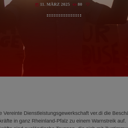
11. MÄRZ 2025
80
today
e Vereinte Dienstleistungsgewerkschaft ver.di die Beschä
tkräfte in ganz Rheinland-Pfalz zu einem Warnstreik auf.