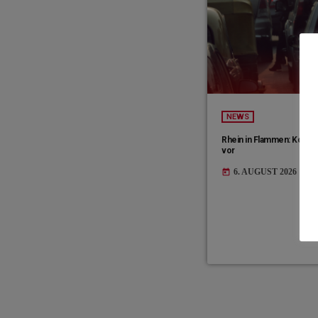
NEWS
Rhein in Flammen: Koble
vor
6. AUGUST 2026
today