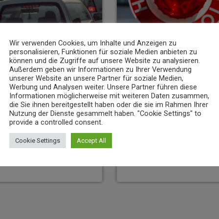
Wir verwenden Cookies, um Inhalte und Anzeigen zu
personalisieren, Funktionen für soziale Medien anbieten zu
können und die Zugriffe auf unsere Website zu analysieren.
Außerdem geben wir Informationen zu Ihrer Verwendung
unserer Website an unsere Partner für soziale Medien,
NEWS
Werbung und Analysen weiter. Unsere Partner führen diese
Informationen möglicherweise mit weiteren Daten zusammen,
nz bereitet Verkehrsänderungen
23-Jähriger rast mit über 235 km/h 
die Sie ihnen bereitgestellt haben oder die sie im Rahmen Ihrer
6. AUGUST 2026
11
today
Nutzung der Dienste gesammelt haben. "Cookie Settings" to
17
provide a controlled consent.
Cookie Settings
Accept All