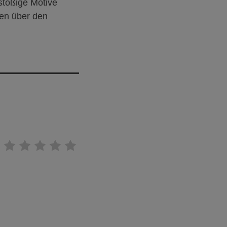
nstößige Motive
den über den