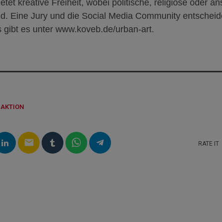
tet kreative Freiheit, wobei politische, religiöse oder a
d. Eine Jury und die Social Media Community entschei
s gibt es unter www.koveb.de/urban-art.
DAKTION
email
RATE IT