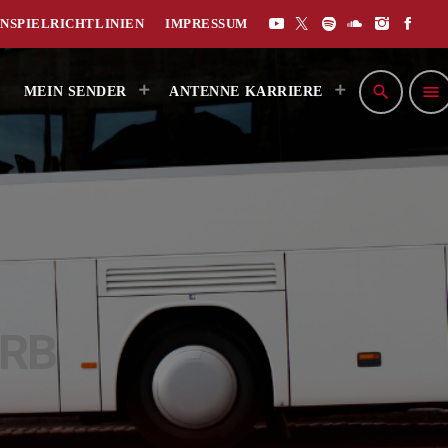
NSPIELRICHTLINIEN
IMPRESSUM
search
menu
MEIN SENDER
ANTENNE KARRIERE
RB