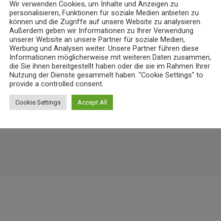
Wir verwenden Cookies, um Inhalte und Anzeigen zu
NEWS
personalisieren, Funktionen für soziale Medien anbieten zu
 Flammen“: koveb erweitert
Niedrigwasser belastet Gewässer 
können und die Zugriffe auf unsere Website zu analysieren.
Koblenz
Außerdem geben wir Informationen zu Ihrer Verwendung
unserer Website an unsere Partner für soziale Medien,
13
7. AUGUST 2026
12
today
Werbung und Analysen weiter. Unsere Partner führen diese
Informationen möglicherweise mit weiteren Daten zusammen,
die Sie ihnen bereitgestellt haben oder die sie im Rahmen Ihrer
Nutzung der Dienste gesammelt haben. "Cookie Settings" to
provide a controlled consent.
Cookie Settings
Accept All