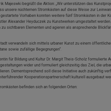
ik Majeswki begrüßt die Aktion: „Wir unterstützen das Kunstproj
ass unsere nüchternen Stromkästen auf diese Weise zur Leinwa
r gestartete Vorhaben konnten weitere fünf Stromkästen in der K
nstler Alexander Heyduczek zu Kunstwerken umgestaltet werden
ch zu sichtbaren Elementen und agieren als ansprechende Blickfä
Stadt verwandeln sich mittels urbaner Kunst zu einem öffentlic
tane sowie zufällige Begegnungen“.
tin für Bildung und Kultur Dr. Margit Theis-Scholz formulierte 
estaltungen wider und formuliert gleichzeitig das Ziel, die urb
ieren. Dementsprechend soll diese Initiative auch zukünftig ver
eiterführender Kooperationspartnerschaft kulturell ausgebaut we
tromkästen befinden sich an folgenden Orten: