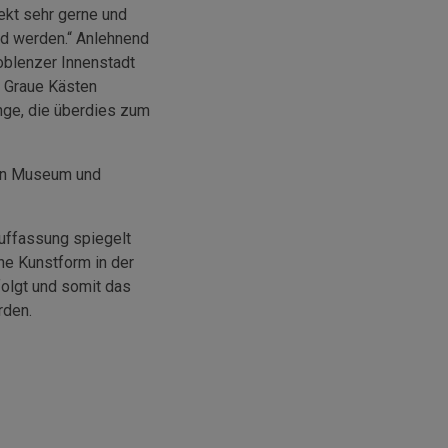
ekt sehr gerne und
nd werden.“ Anlehnend
oblenzer Innenstadt
. Graue Kästen
nge, die überdies zum
hen Museum und
Auffassung spiegelt
ane Kunstform in der
folgt und somit das
rden.