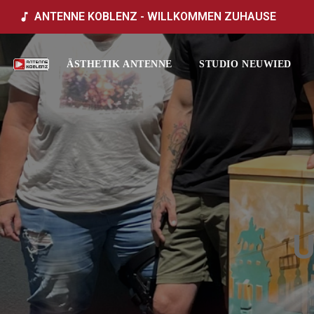
ANTENNE KOBLENZ - WILLKOMMEN ZUHAUSE
music_note
ÄSTHETIK ANTENNE
STUDIO NEUWIED
U