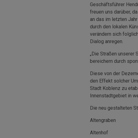
Geschäftsführer Hendr
freuen uns darüber, d
an das im letzten Jah
durch den lokalen Kü
verändern sich folgli
Dialog anregen.
„Die Straßen unserer 
bereichern durch spon
Diese von der Dezernen
den Effekt solcher Umg
Stadt Koblenz zu etabl
Innenstadtgebiet in w
Die neu gestalteten S
Altengraben
Altenhof