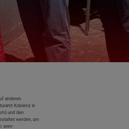
auf anderen
lturamt Koblenz in
evm) und den
estaltet werden, um
n. enm-