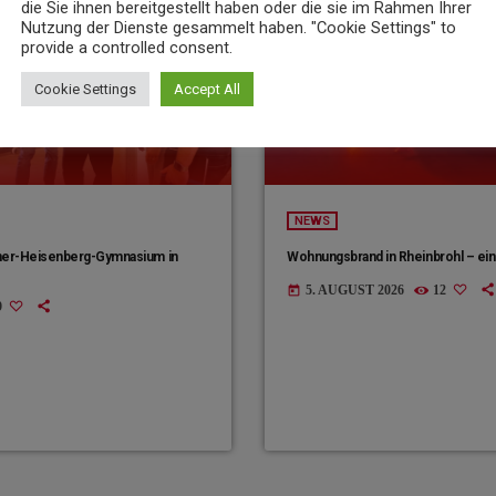
die Sie ihnen bereitgestellt haben oder die sie im Rahmen Ihrer
Nutzung der Dienste gesammelt haben. "Cookie Settings" to
provide a controlled consent.
Cookie Settings
Accept All
NEWS
ner-Heisenberg-Gymnasium in
Wohnungsbrand in Rheinbrohl – ein
5. AUGUST 2026
12
today
9