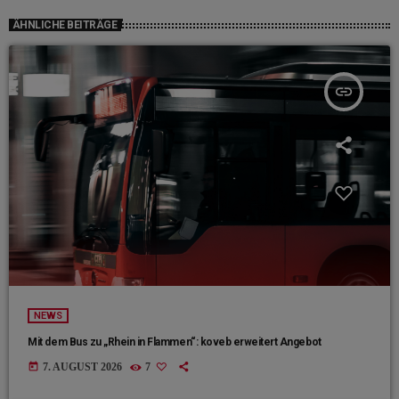
ÄHNLICHE BEITRÄGE
insert_link
NEWS
Mit dem Bus zu „Rhein in Flammen“: koveb erweitert Angebot
today
7. AUGUST 2026
7