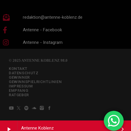
redaktion@antenne-koblenz.de
Antenne - Facebook
Antenne - Instagram
© 2025 ANTENNE KOBLENZ 98.0
KONTAKT
DATENSCHUTZ
GEWINNER
GEWINNSPIELRICHTLINIEN
IMPRESSUM
EMPFANG
RATGEBER
Antenne Koblenz
play_arrow
keyboard_arrow_right