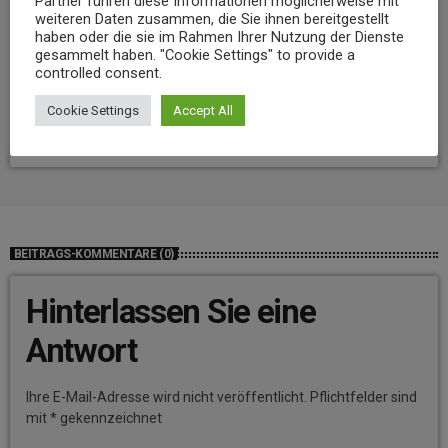
Partner führen diese Informationen möglicherweise mit
weiteren Daten zusammen, die Sie ihnen bereitgestellt
haben oder die sie im Rahmen Ihrer Nutzung der Dienste
gesammelt haben. "Cookie Settings" to provide a
NEWS
controlled consent.
Niedrigwasser belastet Gewässer im Landkreis Mayen-Koblenz
Cookie Settings
Accept All
today
7. AUGUST 2026
12
BEITRAGS-KOMMENTARE (0)
Hinterlassen Sie eine
Antwort
Ihre E-Mail-Adresse wird nicht veröffentlicht. Pflichtfelder sind
mit * gekennzeichnet