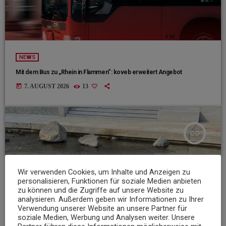
NEWS
Mit dem Bus zu „Rhein in Flammen“: koveb erweitert Angebot
today
7. AUGUST 2026
13
insert_link
Wir verwenden Cookies, um Inhalte und Anzeigen zu
personalisieren, Funktionen für soziale Medien anbieten
zu können und die Zugriffe auf unsere Website zu
analysieren. Außerdem geben wir Informationen zu Ihrer
Verwendung unserer Website an unsere Partner für
soziale Medien, Werbung und Analysen weiter. Unsere