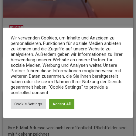
NEWS
23-Jähriger rast mit über 235 km/h über die A3
Wir verwenden Cookies, um Inhalte und Anzeigen zu
personalisieren, Funktionen für soziale Medien anbieten
today
6. AUGUST 2026
8
zu können und die Zugriffe auf unsere Website zu
analysieren. Außerdem geben wir Informationen zu Ihrer
Verwendung unserer Website an unsere Partner für
soziale Medien, Werbung und Analysen weiter. Unsere
Partner führen diese Informationen möglicherweise mit
weiteren Daten zusammen, die Sie ihnen bereitgestellt
haben oder die sie im Rahmen Ihrer Nutzung der Dienste
BEITRAGS-KOMMENTARE (0)
gesammelt haben. "Cookie Settings" to provide a
controlled consent.
Hinterlassen Sie eine
Cookie Settings
Accept All
Antwort
Ihre E-Mail-Adresse wird nicht veröffentlicht. Pflichtfelder sind
mit * gekennzeichnet