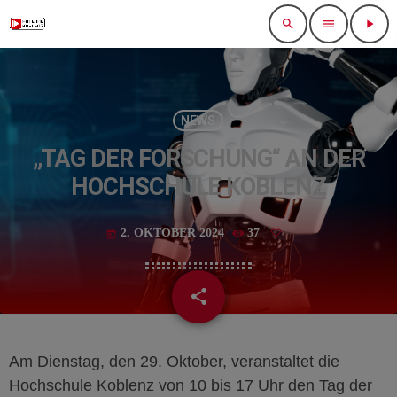
search
menu
play_arrow
NEWS
„TAG DER FORSCHUNG“ AN DER
HOCHSCHULE KOBLENZ
2. OKTOBER 2024
37
today
share
email
Am Dienstag, den 29. Oktober, veranstaltet die
Hochschule Koblenz von 10 bis 17 Uhr den Tag der