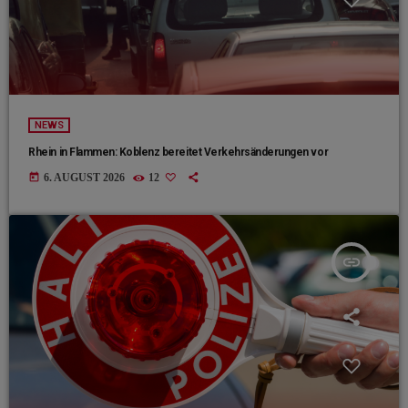
NEWS
Rhein in Flammen: Koblenz bereitet Verkehrsänderungen vor
today
6. AUGUST 2026
12
insert_link