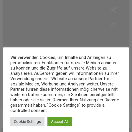
Wir verwenden Cookies, um Inhalte und Anzeigen zu
personalisieren, Funktionen für soziale Medien anbieten
NEWS
zu können und die Zugriffe auf unsere Website zu
analysieren. Außerdem geben wir Informationen zu Ihrer
Niedrigwasser belastet Gewässer im Landkreis Mayen-Koblenz
Verwendung unserer Website an unsere Partner für
today
soziale Medien, Werbung und Analysen weiter. Unsere
7. AUGUST 2026
9
Partner führen diese Informationen möglicherweise mit
weiteren Daten zusammen, die Sie ihnen bereitgestellt
haben oder die sie im Rahmen Ihrer Nutzung der Dienste
gesammelt haben. "Cookie Settings" to provide a
controlled consent.
BEITRAGS-KOMMENTARE (0)
Cookie Settings
Accept All