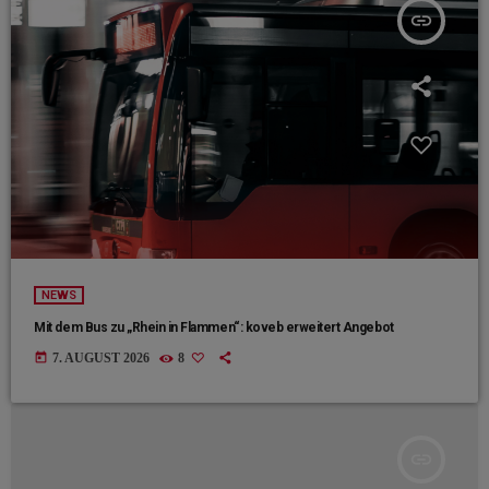
insert_link
NEWS
Mit dem Bus zu „Rhein in Flammen“: koveb erweitert Angebot
today
7. AUGUST 2026
8
insert_link