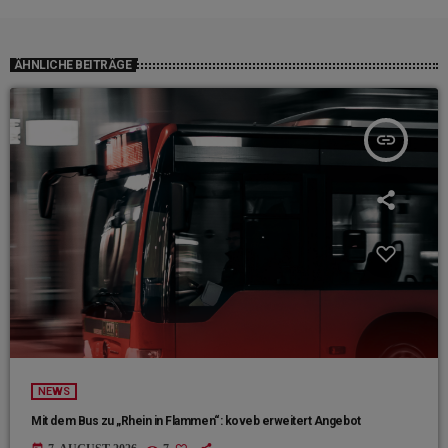
ÄHNLICHE BEITRÄGE
insert_link
NEWS
Mit dem Bus zu „Rhein in Flammen“: koveb erweitert Angebot