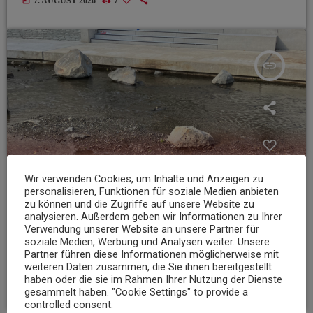
today
7. AUGUST 2026
7
insert_link
Wir verwenden Cookies, um Inhalte und Anzeigen zu
personalisieren, Funktionen für soziale Medien anbieten
zu können und die Zugriffe auf unsere Website zu
analysieren. Außerdem geben wir Informationen zu Ihrer
Verwendung unserer Website an unsere Partner für
soziale Medien, Werbung und Analysen weiter. Unsere
NEWS
Partner führen diese Informationen möglicherweise mit
Niedrigwasser belastet Gewässer im Landkreis Mayen-Koblenz
weiteren Daten zusammen, die Sie ihnen bereitgestellt
haben oder die sie im Rahmen Ihrer Nutzung der Dienste
today
7. AUGUST 2026
9
gesammelt haben. "Cookie Settings" to provide a
controlled consent.