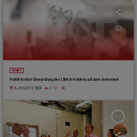
NEWS
Politik fordert Überprüfung des LfBK in Koblenz auf dem Asterstein
today
6. AUGUST 2026
1
insert_link