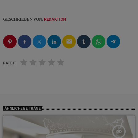
GESCHRIEBEN VON:
REDAKTION
email
RATE IT
ÄHNLICHE BEITRÄGE
insert_link