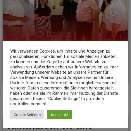
Wir verwenden Cookies, um Inhalte und Anzeigen zu
NEWS
personalisieren, Funktionen für soziale Medien anbieten
zu können und die Zugriffe auf unsere Website zu
Mehr Sicherheit am Werner-Heisenberg-Gymnasium in Neuwied
analysieren. Außerdem geben wir Informationen zu Ihrer
today
5. AUGUST 2026
9
Verwendung unserer Website an unsere Partner für
soziale Medien, Werbung und Analysen weiter. Unsere
Partner führen diese Informationen möglicherweise mit
weiteren Daten zusammen, die Sie ihnen bereitgestellt
haben oder die sie im Rahmen Ihrer Nutzung der Dienste
gesammelt haben. "Cookie Settings" to provide a
controlled consent.
BEITRAGS-KOMMENTARE (0)
Cookie Settings
Accept All
Hinterlassen Sie eine