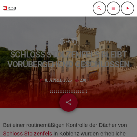
search
menu
play_arrow
NEWS
SCHLOSS STOLZENFELS BLEIBT
VORÜBERGEHEND GESCHLOSSEN
8. APRIL 2025
230
today
share
email
Bei einer routinemäßigen Kontrolle der Dächer von
Schloss Stolzenfels
in Koblenz
wurden erhebliche