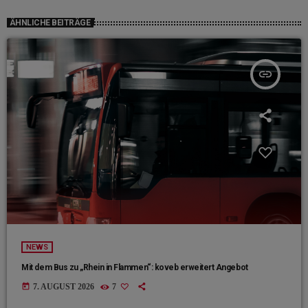
ÄHNLICHE BEITRÄGE
insert_link
NEWS
Mit dem Bus zu „Rhein in Flammen“: koveb erweitert Angebot
today
7. AUGUST 2026
7