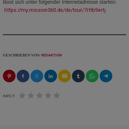
lässt sich unter folgender Internetadresse starten:
https://my.mission360.de/de/tour/7rttb9ertj
GESCHRIEBEN VON:
REDAKTION
email
RATE IT