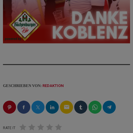
GESCHRIEBEN VON:
REDAKTION
email
RATE IT