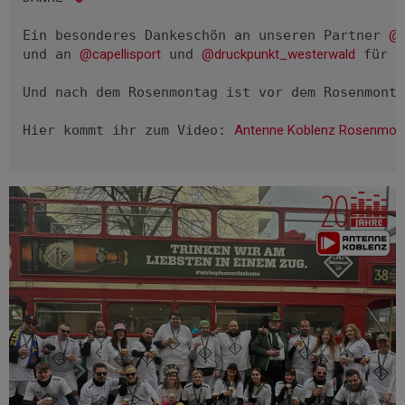
Ein besonderes Dankeschön an unseren Partner 
@h
und an 
@capellisport
 und 
@druckpunkt_westerwald
 für u
Und nach dem Rosenmontag ist vor dem Rosenmonta
Hier kommt ihr zum Video: 
Antenne Koblenz Rosenmon