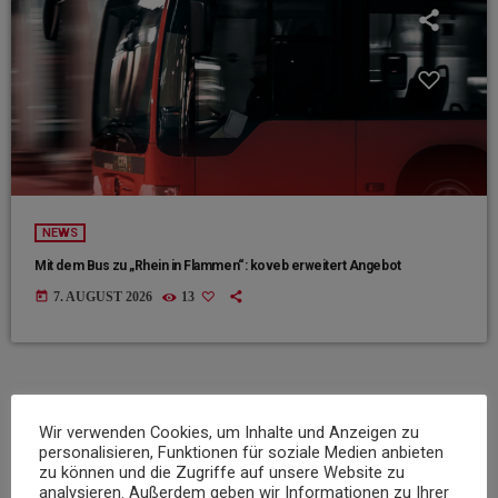
NEWS
Mit dem Bus zu „Rhein in Flammen“: koveb erweitert Angebot
today
7. AUGUST 2026
13
insert_link
Wir verwenden Cookies, um Inhalte und Anzeigen zu
personalisieren, Funktionen für soziale Medien anbieten
zu können und die Zugriffe auf unsere Website zu
analysieren. Außerdem geben wir Informationen zu Ihrer