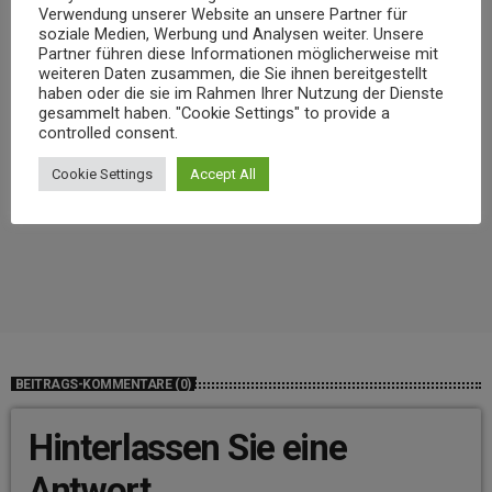
Verwendung unserer Website an unsere Partner für
soziale Medien, Werbung und Analysen weiter. Unsere
Partner führen diese Informationen möglicherweise mit
weiteren Daten zusammen, die Sie ihnen bereitgestellt
haben oder die sie im Rahmen Ihrer Nutzung der Dienste
gesammelt haben. "Cookie Settings" to provide a
controlled consent.
Cookie Settings
Accept All
NEWS
Niedrigwasser belastet Gewässer im Landkreis Mayen-Koblenz
today
7. AUGUST 2026
12
BEITRAGS-KOMMENTARE (0)
Hinterlassen Sie eine
Antwort