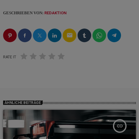
GESCHRIEBEN VON:
REDAKTION
email
RATE IT
ÄHNLICHE BEITRÄGE
insert_link