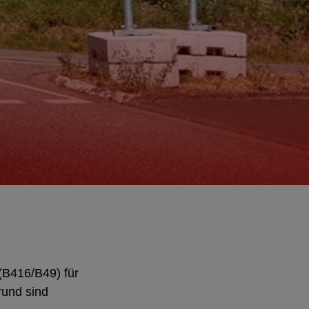
 (B416/B49) für
rund sind