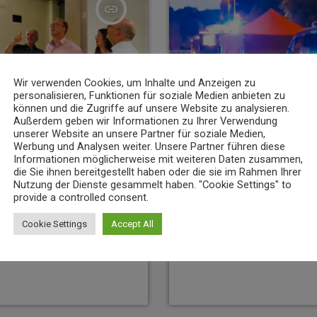
insert_link
Wir verwenden Cookies, um Inhalte und Anzeigen zu
personalisieren, Funktionen für soziale Medien anbieten zu
können und die Zugriffe auf unsere Website zu analysieren.
Außerdem geben wir Informationen zu Ihrer Verwendung
unserer Website an unsere Partner für soziale Medien,
Werbung und Analysen weiter. Unsere Partner führen diese
Informationen möglicherweise mit weiteren Daten zusammen,
NEWS
die Sie ihnen bereitgestellt haben oder die sie im Rahmen Ihrer
ner-Heisenberg-Gymnasium in
Wohnungsbrand in Rheinbrohl – ein
Nutzung der Dienste gesammelt haben. "Cookie Settings" to
provide a controlled consent.
5. AUGUST 2026
13
today
9
Cookie Settings
Accept All