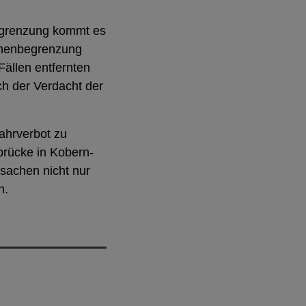
begrenzung kommt es
Höhenbegrenzung
Fällen entfernten
ch der Verdacht der
Fahrverbot zu
brücke in Kobern-
sachen nicht nur
n.