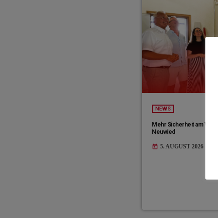
NEWS
Mehr Sicherheit am Wer
Neuwied
5. AUGUST 2026
today