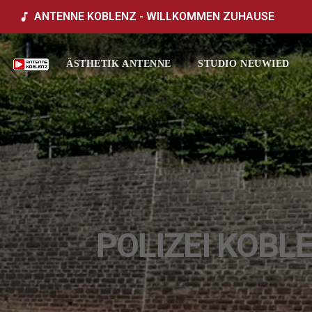
ANTENNE KOBLENZ - WILLKOMMEN ZUHAUSE
music_note
ÄSTHETIK ANTENNE
STUDIO NEUWIED
POLIZEI KOB