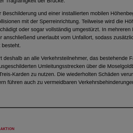
r Tragfähigkeit der Brücke.
r Beschilderung und einer installierten mobilen Höhen
llisionen mit der Sperreinrichtung. Teilweise wird die 
chädigt oder sogar vollständig umgestürzt. In mehreren 
r anschließend unerlaubt vom Unfallort, sodass zusätzli
 besteht.
ert deshalb an alle Verkehrsteilnehmer, das bestehende 
usgeschilderten Umleitungsstrecken über die Moselgold
Treis-Karden zu nutzen. Die wiederholten Schäden verur
ern führen auch zu vermeidbaren Verkehrsbehinderunge
DAKTION