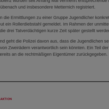
Koblenz wurden seit Anfang Mai vermehrt entsprechende 
übenach und insbesondere Metternich registriert.
n die Ermittlungen zu einer Gruppe Jugendlicher konkr
ut ein Rollerdiebstahl gemeldet. Im Rahmen der unmittel
e drei Tatverdächtigen kurze Zeit später gestellt werde
d geht die Polizei davon aus, dass die Jugendlichen se
von Zweirädern verantwortlich sein könnten. Ein Teil de
ereits an die rechtmäßigen Eigentümer zurückgegeben.
DAKTION