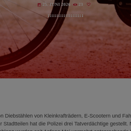
25. JUNI 2026
23
today
on Diebstählen von Kleinkrafträdern, E-Scootern und Fah
Stadtteilen hat die Polizei drei Tatverdächtige gestellt.