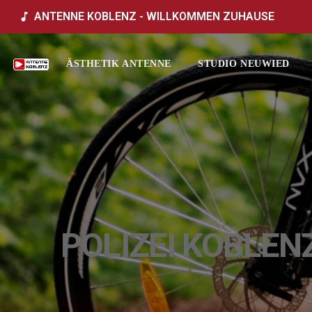
ANTENNE KOBLENZ - WILLKOMMEN ZUHAUSE
music_note
ÄSTHETIK ANTENNE
STUDIO NEUWIED
POLIZEI KOBLEN