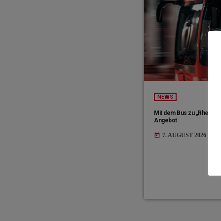
NEWS
Mit dem Bus zu „Rhein in
Angebot
7. AUGUST 2026
today