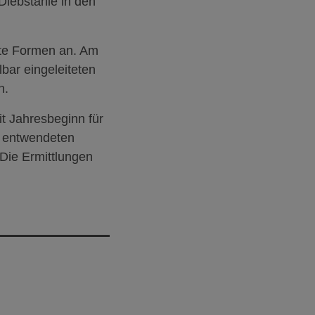
Diebstähle in den
ete Formen an.
Am
bar eingeleiteten
n.
it Jahresbeginn für
r entwendeten
Die Ermittlungen