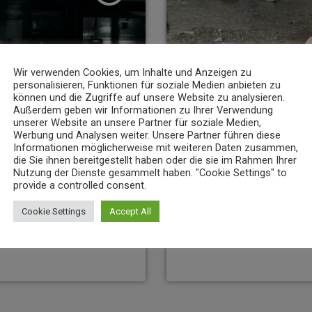
Wir verwenden Cookies, um Inhalte und Anzeigen zu
personalisieren, Funktionen für soziale Medien anbieten zu
können und die Zugriffe auf unsere Website zu analysieren.
Außerdem geben wir Informationen zu Ihrer Verwendung
unserer Website an unsere Partner für soziale Medien,
Werbung und Analysen weiter. Unsere Partner führen diese
NEWS
Informationen möglicherweise mit weiteren Daten zusammen,
die Sie ihnen bereitgestellt haben oder die sie im Rahmen Ihrer
 Flammen“: koveb erweitert
Niedrigwasser belastet Gewässer 
Koblenz
Nutzung der Dienste gesammelt haben. "Cookie Settings" to
provide a controlled consent.
7
7. AUGUST 2026
8
today
Cookie Settings
Accept All