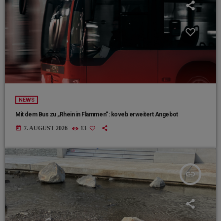
NEWS
Mit dem Bus zu „Rhein in Flammen“: koveb erweitert Angebot
today
7. AUGUST 2026
13
insert_link