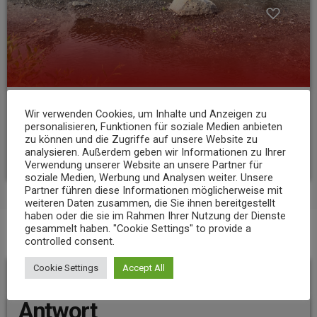
NEWS
Wir verwenden Cookies, um Inhalte und Anzeigen zu
personalisieren, Funktionen für soziale Medien anbieten
Niedrigwasser belastet Gewässer im Landkreis Mayen-Koblenz
zu können und die Zugriffe auf unsere Website zu
analysieren. Außerdem geben wir Informationen zu Ihrer
today
7. AUGUST 2026
12
Verwendung unserer Website an unsere Partner für
soziale Medien, Werbung und Analysen weiter. Unsere
Partner führen diese Informationen möglicherweise mit
weiteren Daten zusammen, die Sie ihnen bereitgestellt
haben oder die sie im Rahmen Ihrer Nutzung der Dienste
gesammelt haben. "Cookie Settings" to provide a
controlled consent.
BEITRAGS-KOMMENTARE (0)
Cookie Settings
Accept All
Hinterlassen Sie eine
Antwort