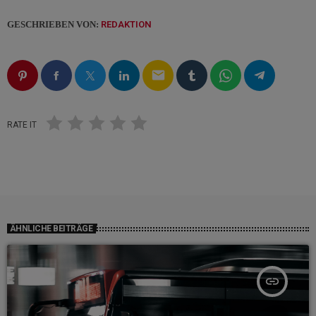
GESCHRIEBEN VON:
REDAKTION
email
RATE IT
ÄHNLICHE BEITRÄGE
insert_link