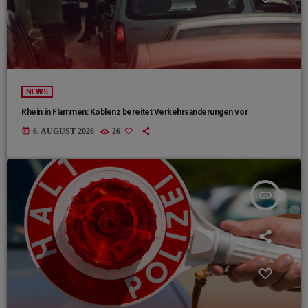
NEWS
Rhein in Flammen: Koblenz bereitet Verkehrsänderungen vor
today
6. AUGUST 2026
26
insert_link