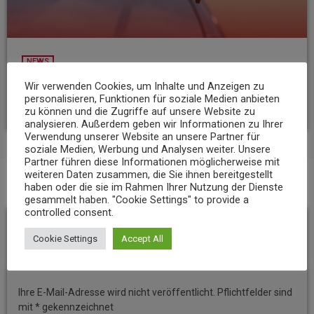
NEWS
23-Jähriger rast mit über 235 km/h über die A3
Wir verwenden Cookies, um Inhalte und Anzeigen zu
personalisieren, Funktionen für soziale Medien anbieten
today
6. AUGUST 2026
12
zu können und die Zugriffe auf unsere Website zu
analysieren. Außerdem geben wir Informationen zu Ihrer
Verwendung unserer Website an unsere Partner für
soziale Medien, Werbung und Analysen weiter. Unsere
Partner führen diese Informationen möglicherweise mit
weiteren Daten zusammen, die Sie ihnen bereitgestellt
haben oder die sie im Rahmen Ihrer Nutzung der Dienste
BEITRAGS-KOMMENTARE (0)
gesammelt haben. "Cookie Settings" to provide a
controlled consent.
Hinterlassen Sie eine
Cookie Settings
Accept All
Antwort
Ihre E-Mail-Adresse wird nicht veröffentlicht. Pflichtfelder sind
mit * gekennzeichnet