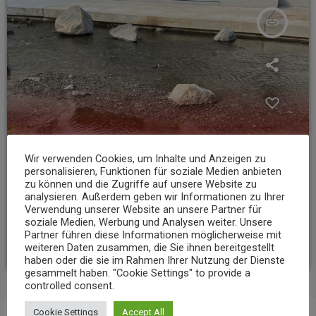
insert_link
Wir verwenden Cookies, um Inhalte und Anzeigen zu
personalisieren, Funktionen für soziale Medien anbieten
zu können und die Zugriffe auf unsere Website zu
analysieren. Außerdem geben wir Informationen zu Ihrer
NEWS
Verwendung unserer Website an unsere Partner für
soziale Medien, Werbung und Analysen weiter. Unsere
Niedrigwasser belastet Gewässer im Landkreis Mayen-Koblenz
Partner führen diese Informationen möglicherweise mit
today
7. AUGUST 2026
12
weiteren Daten zusammen, die Sie ihnen bereitgestellt
haben oder die sie im Rahmen Ihrer Nutzung der Dienste
gesammelt haben. "Cookie Settings" to provide a
controlled consent.
Cookie Settings
Accept All