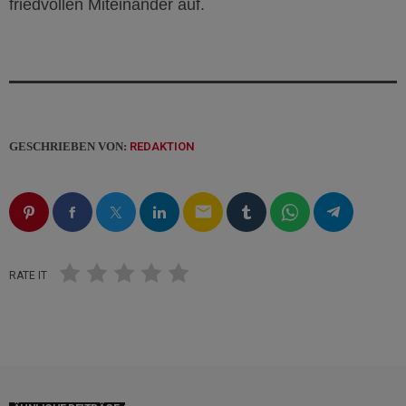
friedvollen Miteinander auf.
GESCHRIEBEN VON:
REDAKTION
email
RATE IT