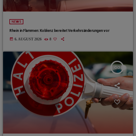
NEWS
Rhein in Flammen: Koblenz bereitet Verkehrsänderungen vor
today
6. AUGUST 2026
8
insert_link