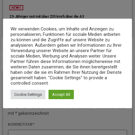
NEWS
23-Jähriger rast mit über 235 km/h über die A3
today
6. AUGUST 2026
7
Wir verwenden Cookies, um Inhalte und Anzeigen zu
personalisieren, Funktionen für soziale Medien anbieten
zu können und die Zugriffe auf unsere Website zu
analysieren. Außerdem geben wir Informationen zu Ihrer
Verwendung unserer Website an unsere Partner für
soziale Medien, Werbung und Analysen weiter. Unsere
Partner führen diese Informationen möglicherweise mit
BEITRAGS-KOMMENTARE (0)
weiteren Daten zusammen, die Sie ihnen bereitgestellt
haben oder die sie im Rahmen Ihrer Nutzung der Dienste
gesammelt haben. "Cookie Settings" to provide a
Hinterlassen Sie eine
controlled consent.
Antwort
Cookie Settings
Accept All
Ihre E-Mail-Adresse wird nicht veröffentlicht. Pflichtfelder sind
mit * gekennzeichnet
KOMMENTAR*