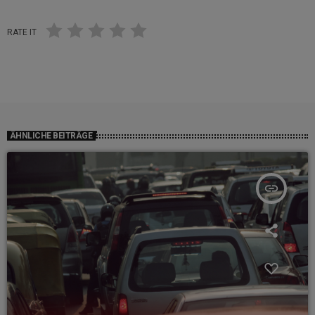
RATE IT
ÄHNLICHE BEITRÄGE
insert_link