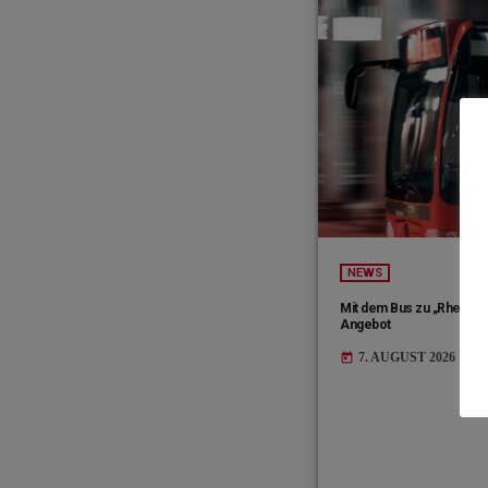
NEWS
Mit dem Bus zu „Rhein in
Angebot
7. AUGUST 2026
today