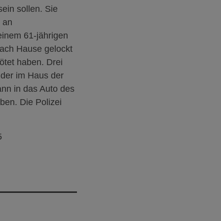
ein sollen. Sie
m an
einem 61-jährigen
nach Hause gelockt
ötet haben. Drei
 der im Haus der
ann in das Auto des
en. Die Polizei
5