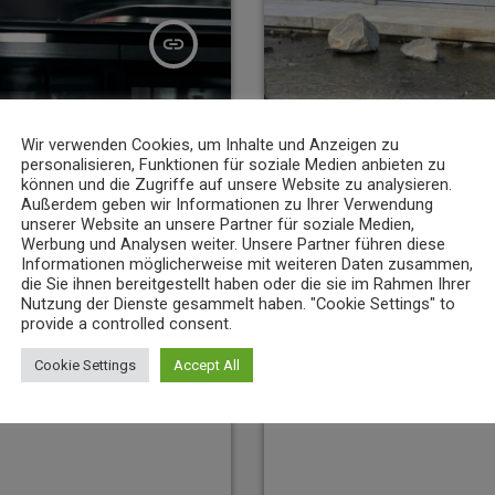
insert_link
Wir verwenden Cookies, um Inhalte und Anzeigen zu
personalisieren, Funktionen für soziale Medien anbieten zu
können und die Zugriffe auf unsere Website zu analysieren.
Außerdem geben wir Informationen zu Ihrer Verwendung
unserer Website an unsere Partner für soziale Medien,
Werbung und Analysen weiter. Unsere Partner führen diese
Informationen möglicherweise mit weiteren Daten zusammen,
NEWS
die Sie ihnen bereitgestellt haben oder die sie im Rahmen Ihrer
Nutzung der Dienste gesammelt haben. "Cookie Settings" to
 Flammen“: koveb erweitert
Niedrigwasser belastet Gewässer 
provide a controlled consent.
Koblenz
7
7. AUGUST 2026
8
today
Cookie Settings
Accept All