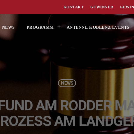
KONTAKT
GEWINNER
GEWIN
NEWS
PROGRAMM
ANTENNE KOBLENZ EVENTS
NEWS
FUND AM RODDER MAA
PROZESS AM LANDGE