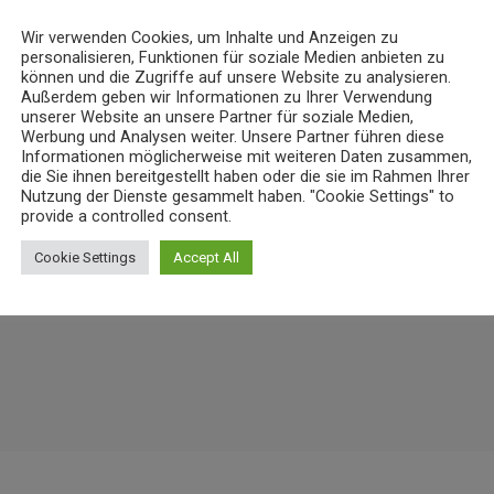
Wir verwenden Cookies, um Inhalte und Anzeigen zu
personalisieren, Funktionen für soziale Medien anbieten zu
NEWS
können und die Zugriffe auf unsere Website zu analysieren.
Außerdem geben wir Informationen zu Ihrer Verwendung
nz bereitet Verkehrsänderungen
23-Jähriger rast mit über 235 km/h 
unserer Website an unsere Partner für soziale Medien,
6. AUGUST 2026
11
today
Werbung und Analysen weiter. Unsere Partner führen diese
18
Informationen möglicherweise mit weiteren Daten zusammen,
die Sie ihnen bereitgestellt haben oder die sie im Rahmen Ihrer
Nutzung der Dienste gesammelt haben. "Cookie Settings" to
provide a controlled consent.
Cookie Settings
Accept All