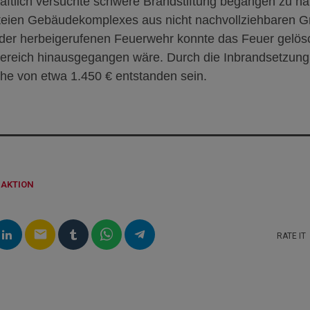
aftlich versuchte schwere Brandstiftung begangen zu ha
rteien Gebäudekomplexes aus nicht nachvollziehbaren G
er herbeigerufenen Feuerwehr konnte das Feuer gelös
bereich hinausgegangen wäre. Durch die Inbrandsetzung 
e von etwa 1.450 € entstanden sein.
DAKTION
email
RATE IT