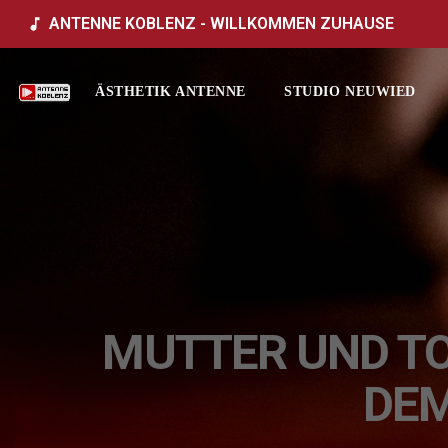
ANTENNE KOBLENZ - WILLKOMMEN ZUHAUSE
music_note
ÄSTHETIK ANTENNE
STUDIO NEUWIED
MUTTER UND T
DEM