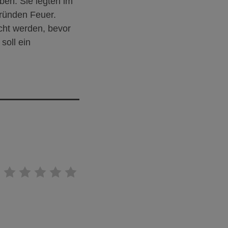
ben. Sie legten im
ründen Feuer.
cht werden, bevor
soll ein