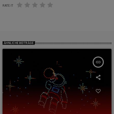
RATE IT
ÄHNLICHE BEITRÄGE
insert_link