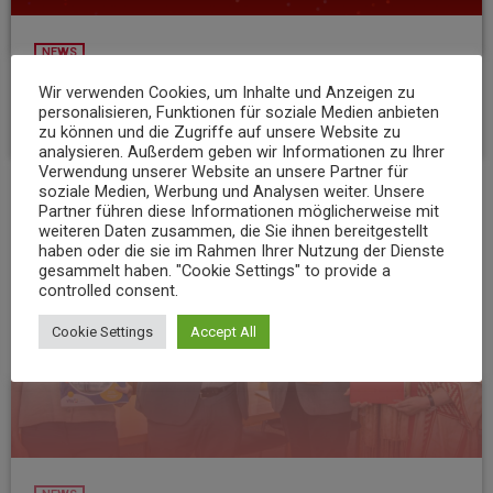
NEWS
Rhein in Flammen zieht rund 130.000 Besucher nach Koblenz
Wir verwenden Cookies, um Inhalte und Anzeigen zu
personalisieren, Funktionen für soziale Medien anbieten
today
10. AUGUST 2026
8
zu können und die Zugriffe auf unsere Website zu
analysieren. Außerdem geben wir Informationen zu Ihrer
Verwendung unserer Website an unsere Partner für
soziale Medien, Werbung und Analysen weiter. Unsere
Partner führen diese Informationen möglicherweise mit
insert_link
weiteren Daten zusammen, die Sie ihnen bereitgestellt
haben oder die sie im Rahmen Ihrer Nutzung der Dienste
gesammelt haben. "Cookie Settings" to provide a
controlled consent.
Cookie Settings
Accept All