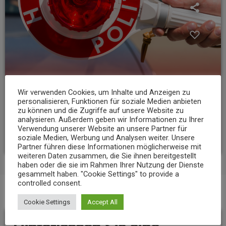
Wir verwenden Cookies, um Inhalte und Anzeigen zu
personalisieren, Funktionen für soziale Medien anbieten
NEWS
zu können und die Zugriffe auf unsere Website zu
analysieren. Außerdem geben wir Informationen zu Ihrer
23-Jähriger rast mit über 235 km/h über die A3
Verwendung unserer Website an unsere Partner für
today
6. AUGUST 2026
11
soziale Medien, Werbung und Analysen weiter. Unsere
Partner führen diese Informationen möglicherweise mit
weiteren Daten zusammen, die Sie ihnen bereitgestellt
haben oder die sie im Rahmen Ihrer Nutzung der Dienste
gesammelt haben. "Cookie Settings" to provide a
controlled consent.
BEITRAGS-KOMMENTARE (0)
Cookie Settings
Accept All