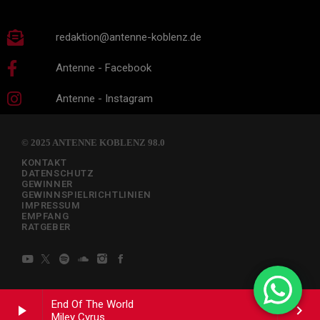
redaktion@antenne-koblenz.de
Antenne - Facebook
Antenne - Instagram
© 2025 ANTENNE KOBLENZ 98.0
KONTAKT
DATENSCHUTZ
GEWINNER
GEWINNSPIELRICHTLINIEN
IMPRESSUM
EMPFANG
RATGEBER
End Of The World
play_arrow
keyboard_arrow_right
Miley Cyrus