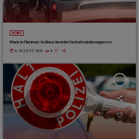
NEWS
Rhein in Flammen: Koblenz bereitet Verkehrsänderungen vor
today
6. AUGUST 2026
8
insert_link