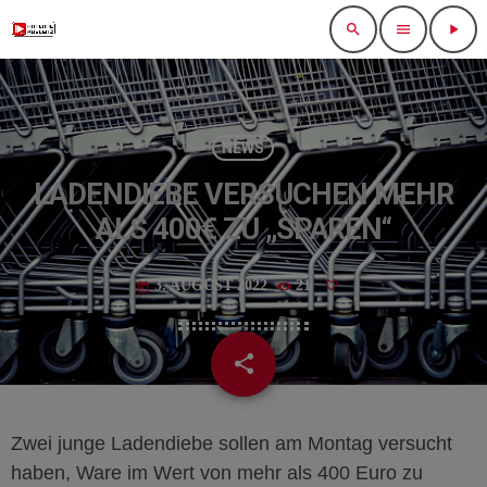
search
menu
play_arrow
NEWS
LADENDIEBE VERSUCHEN MEHR
ALS 400€ ZU „SPAREN“
3. AUGUST 2022
21
today
share
email
Zwei junge Ladendiebe sollen am Montag versucht
haben, Ware im Wert von mehr als 400 Euro zu