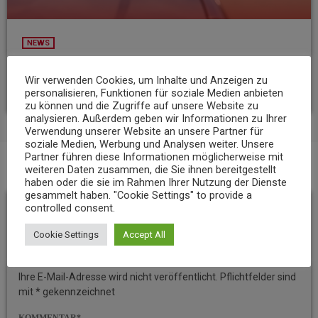
NEWS
23-Jähriger rast mit über 235 km/h über die A3
Wir verwenden Cookies, um Inhalte und Anzeigen zu
today
6. AUGUST 2026
7
personalisieren, Funktionen für soziale Medien anbieten
zu können und die Zugriffe auf unsere Website zu
analysieren. Außerdem geben wir Informationen zu Ihrer
Verwendung unserer Website an unsere Partner für
soziale Medien, Werbung und Analysen weiter. Unsere
Partner führen diese Informationen möglicherweise mit
weiteren Daten zusammen, die Sie ihnen bereitgestellt
BEITRAGS-KOMMENTARE (0)
haben oder die sie im Rahmen Ihrer Nutzung der Dienste
gesammelt haben. "Cookie Settings" to provide a
controlled consent.
Hinterlassen Sie eine
Cookie Settings
Accept All
Antwort
Ihre E-Mail-Adresse wird nicht veröffentlicht. Pflichtfelder sind
mit * gekennzeichnet
KOMMENTAR*