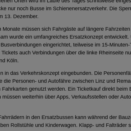
fenen Orten wird im Laufe des Tages schrittweise einges
ecke nur noch Busse im Schienenersatzverkehr. Die Sper
m 13. Dezember.
 Monate müssen sich Fahrgäste auf längere Fahrzeiten
sam wurde ein umfangreiches Ersatzkonzept entwickelt.
 Busverbindungen eingerichtet, teilweise im 15-Minuten-
 Tickets auch Verbindungen über die linke Rheinseite n
nd Köln.
 in das Verkehrskonzept eingebunden. Die Personenfä
 die Personen- und Autofähre zwischen Linz und Rema
Fahrkarten genutzt werden. Ein Ticketkauf direkt beim B
n müssen weiterhin über Apps, Verkaufsstellen oder Au
ahrrädern in den Ersatzbussen kann während der Bauzeit
ben Rollstühle und Kinderwagen. Klapp- und Falträder 