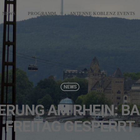
KONTAKT
GEWINNER
GEWIN
NEWS
PROGRAMM
ANTENNE KOBLENZ EVENTS
NEWS
ERUNG AM RHEIN: B
FREITAG GESPERRT