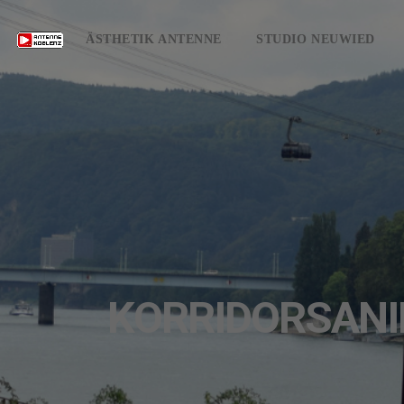
ANTENNE KOBLENZ - WILLKOMMEN ZUHAUSE
music_note
ÄSTHETIK ANTENNE
STUDIO NEUWIED
KORRIDORSANI