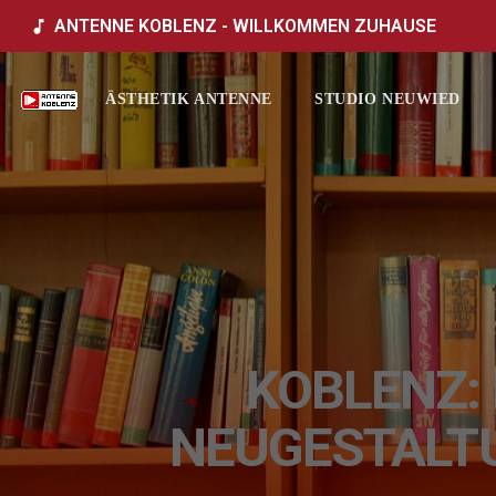
ANTENNE KOBLENZ - WILLKOMMEN ZUHAUSE
music_note
ÄSTHETIK ANTENNE
STUDIO NEUWIED
KOBLENZ:
NEUGESTALTU