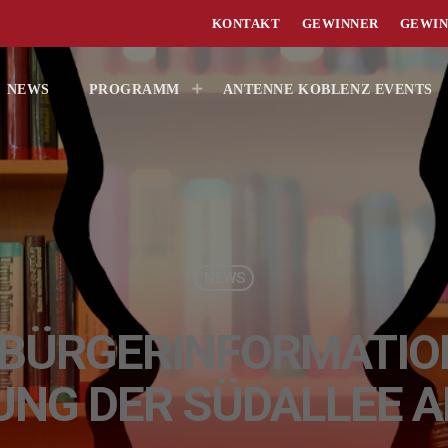
KONTAKT
GEWINNER
GEWIN
NEWS
PROGRAMM
ANTENNE KOBLENZ EVENTS
NEWS
 BÜRGERINFORMATION
NG DER SÜDALLEE A