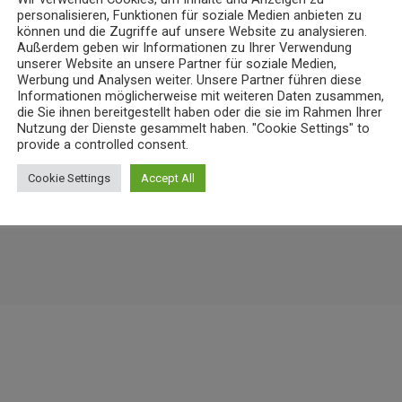
personalisieren, Funktionen für soziale Medien anbieten zu
 Flammen“: koveb erweitert
Niedrigwasser belastet Gewässer 
können und die Zugriffe auf unsere Website zu analysieren.
Koblenz
Außerdem geben wir Informationen zu Ihrer Verwendung
7
7. AUGUST 2026
9
today
unserer Website an unsere Partner für soziale Medien,
Werbung und Analysen weiter. Unsere Partner führen diese
Informationen möglicherweise mit weiteren Daten zusammen,
die Sie ihnen bereitgestellt haben oder die sie im Rahmen Ihrer
Nutzung der Dienste gesammelt haben. "Cookie Settings" to
provide a controlled consent.
Cookie Settings
Accept All