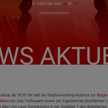
17. JANUAR 2024
18
today
Januar, ab 18.30 Uhr lädt die Stadtverwaltung Koblenz zur
Bürger
dallee
ein. Das Tiefbauamt sowie der Eigenbetrieb Grünflächen-
s Max-von-Laue-Gymnasiums in der Südallee 1 den detaillierten 