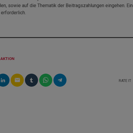
n, sowie auf die Thematik der Beitragszahlungen eingehen. Ei
 erforderlich.
DAKTION
email
RATE IT