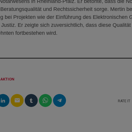
s Notarwesens in Rheinland-Pfalz. Er betonte, dass die 
e Beratungsqualität und Rechtssicherheit sorge. Mertin 
ung bei Projekten wie der Einführung des Elektronischen
Justiz. Er zeigte sich zuversichtlich, dass diese Qualität
nten fortbestehen wird.
DAKTION
email
RATE IT