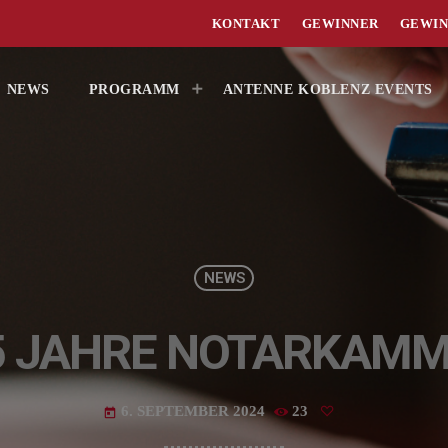
KONTAKT
GEWINNER
GEWIN
NEWS
PROGRAMM
ANTENNE KOBLENZ EVENTS
NEWS
5 JAHRE NOTARKAM
6. SEPTEMBER 2024
23
today