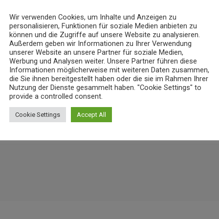
Wir verwenden Cookies, um Inhalte und Anzeigen zu
personalisieren, Funktionen für soziale Medien anbieten zu
NEWS
können und die Zugriffe auf unsere Website zu analysieren.
Außerdem geben wir Informationen zu Ihrer Verwendung
 Flammen“: koveb erweitert
Niedrigwasser belastet Gewässer 
unserer Website an unsere Partner für soziale Medien,
Koblenz
Werbung und Analysen weiter. Unsere Partner führen diese
7
7. AUGUST 2026
8
today
Informationen möglicherweise mit weiteren Daten zusammen,
die Sie ihnen bereitgestellt haben oder die sie im Rahmen Ihrer
Nutzung der Dienste gesammelt haben. "Cookie Settings" to
provide a controlled consent.
Cookie Settings
Accept All