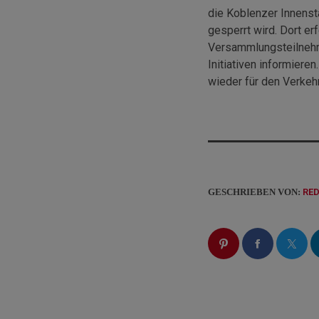
die Koblenzer Innensta
gesperrt wird. Dort e
Versammlungsteilnehm
Initiativen informiere
wieder für den Verkeh
GESCHRIEBEN VON:
RE