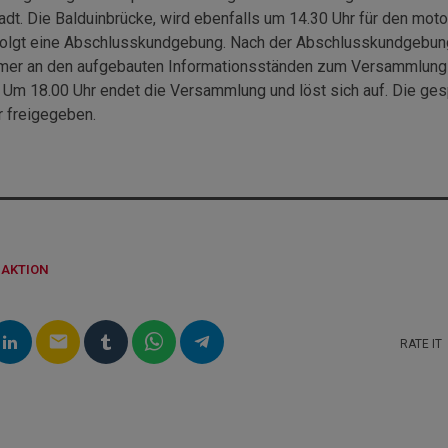
dt. Die Balduinbrücke, wird ebenfalls um 14.30 Uhr für den moto
rfolgt eine Abschlusskundgebung. Nach der Abschlusskundgebun
er an den aufgebauten Informationsständen zum Versammlung
n. Um 18.00 Uhr endet die Versammlung und löst sich auf. Die ge
r freigegeben.
DAKTION
email
RATE IT