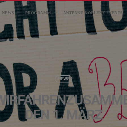
KONTAKT
GEWINNER
GEWIN
NEWS
PROGRAMM
ANTENNE KOBLENZ EVENTS
NEWS
WIRFAHRENZUSAMMEN
DEN 1. MÄRZ