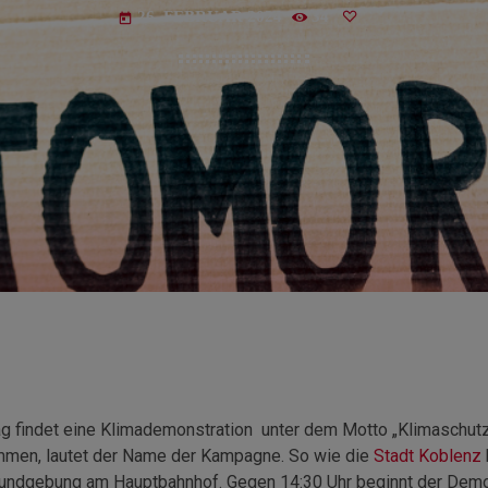
26. FEBRUAR 2024
34
today
 findet eine Klimademonstration unter dem Motto „Klimaschut
ammen, lautet der Name der Kampagne. So wie die
Stadt Koblenz
kundgebung am Hauptbahnhof. Gegen 14:30 Uhr beginnt der Demo