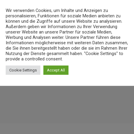
Wir verwenden Cookies, um Inhalte und Anzeigen zu
personalisieren, Funktionen für soziale Medien anbieten zu
NEWS
können und die Zugriffe auf unsere Website zu analysieren.
Außerdem geben wir Informationen zu Ihrer Verwendung
nz bereitet Verkehrsänderungen
23-Jähriger rast mit über 235 km/h 
unserer Website an unsere Partner für soziale Medien,
6. AUGUST 2026
11
today
Werbung und Analysen weiter. Unsere Partner führen diese
17
Informationen möglicherweise mit weiteren Daten zusammen,
die Sie ihnen bereitgestellt haben oder die sie im Rahmen Ihrer
Nutzung der Dienste gesammelt haben. "Cookie Settings" to
provide a controlled consent.
Cookie Settings
Accept All