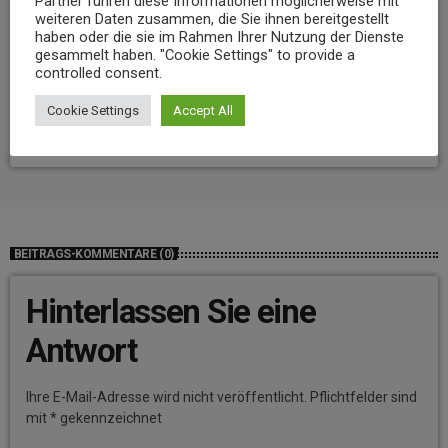
Partner führen diese Informationen möglicherweise mit
weiteren Daten zusammen, die Sie ihnen bereitgestellt
haben oder die sie im Rahmen Ihrer Nutzung der Dienste
gesammelt haben. "Cookie Settings" to provide a
NEWS
controlled consent.
Niedrigwasser belastet Gewässer im Landkreis Mayen-Koblenz
Cookie Settings
Accept All
today
7. AUGUST 2026
13
BEITRAGS-KOMMENTARE (0)
Hinterlassen Sie eine
Antwort
Ihre E-Mail-Adresse wird nicht veröffentlicht. Pflichtfelder sind
mit * gekennzeichnet