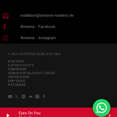
redaktion@antenne-koblenz.de
Antenne - Facebook
Antenne - Instagram
© 2025 ANTENNE KOBLENZ 98.0
KONTAKT
DATENSCHUTZ
GEWINNER
GEWINNSPIELRICHTLINIEN
IMPRESSUM
EMPFANG
RATGEBER
Eyes On You
play_arrow
keyboard_arrow_right