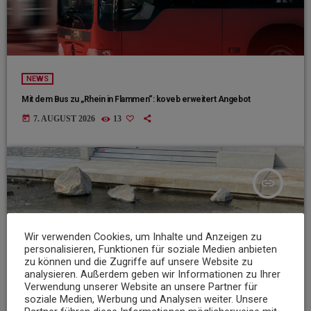
NEWS
Mit dem Bus zu „Rhein in Flammen“: koveb erweitert Angebot
today
7. AUGUST 2026
13
insert_link
Wir verwenden Cookies, um Inhalte und Anzeigen zu
personalisieren, Funktionen für soziale Medien anbieten
zu können und die Zugriffe auf unsere Website zu
analysieren. Außerdem geben wir Informationen zu Ihrer
Verwendung unserer Website an unsere Partner für
soziale Medien, Werbung und Analysen weiter. Unsere