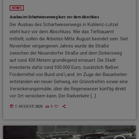
NEWS
Ausbau im Schartwiesenweg kurz vor dem Abschluss
Der Ausbau des Schartwiesenwegs in Koblenz-Lützel
steht kurz vor dem Abschluss. Wie das Tiefbauamt
mitteilt, sollen die Arbeiten Mitte August beendet sein. Seit
November vergangenen Jahres wurde die Straße
zwischen der Neuendorfer Straße und dem Dickersweg
auf rund 430 Metern grundlegend erneuert. Die Stadt
investierte dafür rund 930.000 Euro, zusätzlich fließen
Fördermittel von Bund und Land. Im Zuge der Bauarbeiten
entstanden ein neuer Gehweg, ein Grünstreifen sowie eine
Versickerungsmulde, über die Regenwasser künftig direkt
vor Ort versickern kann. Der Radverkehr […]
today
7. AUGUST 2026
3