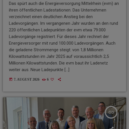
Das spürt auch die Energieversorgung Mittelrhein (evm) an
ihren öffentlichen Ladestationen. Das Unternehmen
verzeichnet einen deutlichen Anstieg bei den
Ladevorgängen. Im vergangenen Jahr wurden an den rund
220 öffentlichen Ladepunkten der evm etwa 79.000
Ladevorgänge registriert. Für dieses Jahr rechnet der
Energieversorger mit rund 100.000 Ladevorgängen. Auch
die geladene Strommenge steigt: von 1,8 Millionen
Kilowattstunden im Jahr 2025 auf voraussichtlich 2,5
Millionen Kilowattstunden. Die evm baut ihr Ladenetz
weiter aus. Neue Ladepunkte […]
today
7. AUGUST 2026
6
insert_link