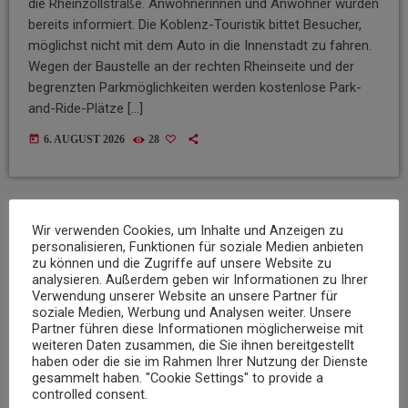
die Rheinzollstraße. Anwohnerinnen und Anwohner wurden
bereits informiert. Die Koblenz-Touristik bittet Besucher,
möglichst nicht mit dem Auto in die Innenstadt zu fahren.
Wegen der Baustelle an der rechten Rheinseite und der
begrenzten Parkmöglichkeiten werden kostenlose Park-
and-Ride-Plätze […]
today
6. AUGUST 2026
28
Wir verwenden Cookies, um Inhalte und Anzeigen zu
insert_link
personalisieren, Funktionen für soziale Medien anbieten
zu können und die Zugriffe auf unsere Website zu
analysieren. Außerdem geben wir Informationen zu Ihrer
Verwendung unserer Website an unsere Partner für
soziale Medien, Werbung und Analysen weiter. Unsere
Partner führen diese Informationen möglicherweise mit
weiteren Daten zusammen, die Sie ihnen bereitgestellt
haben oder die sie im Rahmen Ihrer Nutzung der Dienste
gesammelt haben. "Cookie Settings" to provide a
controlled consent.