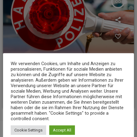
insert_link
Wir verwenden Cookies, um Inhalte und Anzeigen zu
personalisieren, Funktionen für soziale Medien anbieten
zu können und die Zugriffe auf unsere Website zu
NEWS
analysieren. Außerdem geben wir Informationen zu Ihrer
Verwendung unserer Website an unsere Partner für
23-Jähriger rast mit über 235 km/h über die A3
soziale Medien, Werbung und Analysen weiter. Unsere
Partner führen diese Informationen möglicherweise mit
today
6. AUGUST 2026
12
weiteren Daten zusammen, die Sie ihnen bereitgestellt
haben oder die sie im Rahmen Ihrer Nutzung der Dienste
gesammelt haben. "Cookie Settings" to provide a
controlled consent.
Cookie Settings
Accept All
BEITRAGS-KOMMENTARE (0)