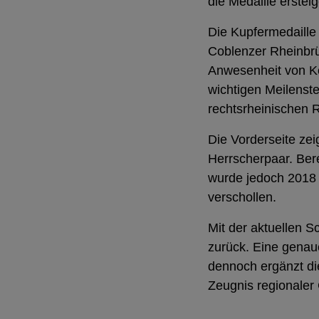
die Medaille erstei
Die Kupfermedaille 
Coblenzer Rheinbrüc
Anwesenheit von Kö
wichtigen Meilenste
rechtsrheinischen
Die Vorderseite zei
Herrscherpaar. Ber
wurde jedoch 2018 a
verschollen.
Mit der aktuellen 
zurück. Eine genau
dennoch ergänzt di
Zeugnis regionaler