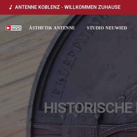
ANTENNE KOBLENZ - WILLKOMMEN ZUHAUSE
music_note
ÄSTHETIK ANTENNE
STUDIO NEUWIED
HISTORISCHE 