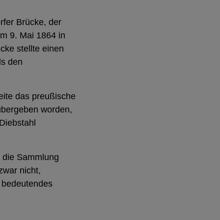
rfer Brücke, der
am 9. Mai 1864 in
ke stellte einen
ls den
seite das preußische
 übergeben worden,
 Diebstahl
in die Sammlung
war nicht,
n bedeutendes