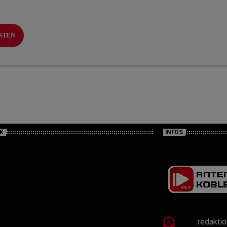
K
INFOS
redakti