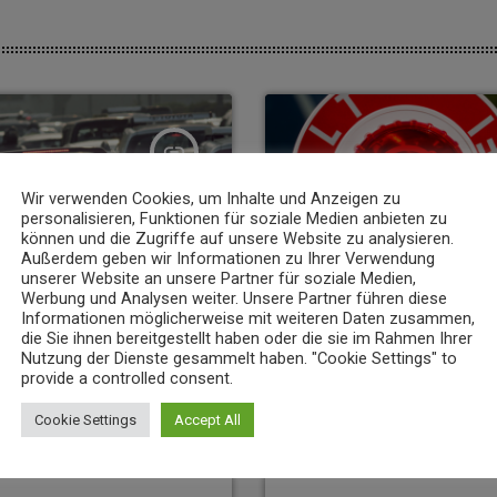
insert_link
Wir verwenden Cookies, um Inhalte und Anzeigen zu
personalisieren, Funktionen für soziale Medien anbieten zu
können und die Zugriffe auf unsere Website zu analysieren.
Außerdem geben wir Informationen zu Ihrer Verwendung
unserer Website an unsere Partner für soziale Medien,
Werbung und Analysen weiter. Unsere Partner führen diese
Informationen möglicherweise mit weiteren Daten zusammen,
die Sie ihnen bereitgestellt haben oder die sie im Rahmen Ihrer
Nutzung der Dienste gesammelt haben. "Cookie Settings" to
provide a controlled consent.
NEWS
Cookie Settings
Accept All
nz bereitet Verkehrsänderungen
23-Jähriger rast mit über 235 km/h 
6. AUGUST 2026
7
today
8