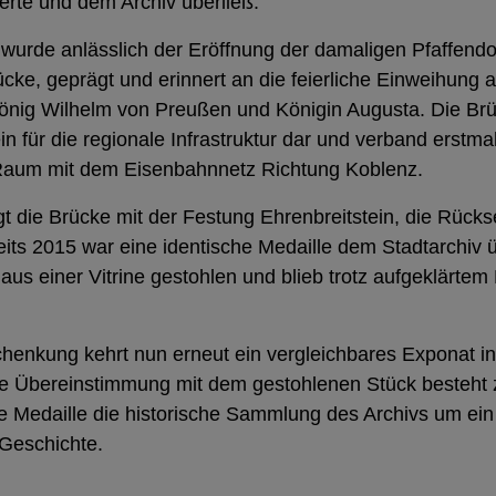
gerte und dem Archiv überließ.
wurde anlässlich der Eröffnung der damaligen Pfaffendo
ke, geprägt und erinnert an die feierliche Einweihung 
nig Wilhelm von Preußen und Königin Augusta. Die Brüc
in für die regionale Infrastruktur dar und verband erstma
 Raum mit dem Eisenbahnnetz Richtung Koblenz.
gt die Brücke mit der Festung Ehrenbreitstein, die Rück
eits 2015 war eine identische Medaille dem Stadtarchiv
us einer Vitrine gestohlen und blieb trotz aufgeklärtem
Schenkung kehrt nun erneut ein vergleichbares Exponat 
e Übereinstimmung mit dem gestohlenen Stück besteht z
e Medaille die historische Sammlung des Archivs um ei
 Geschichte.