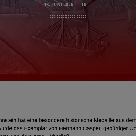
16. JUNI 2026
16
today
hnstein hat eine besondere historische Medaille aus de
t wurde das Exemplar von Hermann Casper, gebürtiger Ob