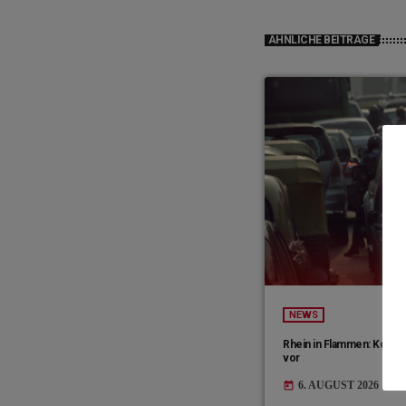
ÄHNLICHE BEITRÄGE
NEWS
Rhein in Flammen: Koble
vor
6. AUGUST 2026
today