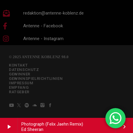
redaktion@antenne-koblenz.de
Antenne - Facebook
Antenne - Instagram
© 2025 ANTENNE KOBLENZ 98.0
KONTAKT
DATENSCHUTZ
GEWINNER
GEWINNSPIELRICHTLINIEN
IMPRESSUM
EMPFANG
RATGEBER
Photograph (Felix Jaehn Remix)
play_arrow
keyboard_arrow_right
Ed Sheeran