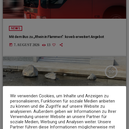
NEWS
Mit dem Bus zu „Rhein in Flammen“: koveb erweitert Angebot
today
7. AUGUST 2026
13
insert_link
Wir verwenden Cookies, um Inhalte und Anzeigen zu
personalisieren, Funktionen für soziale Medien anbieten
zu können und die Zugriffe auf unsere Website zu
analysieren. Außerdem geben wir Informationen zu Ihrer
Verwendung unserer Website an unsere Partner für
soziale Medien, Werbung und Analysen weiter. Unsere
Partner führen diese Informationen möglicherweise mit