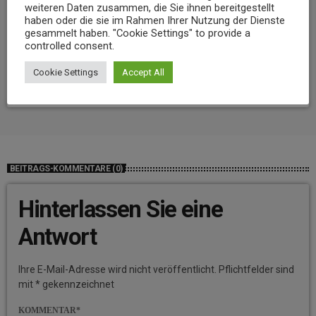
weiteren Daten zusammen, die Sie ihnen bereitgestellt
haben oder die sie im Rahmen Ihrer Nutzung der Dienste
gesammelt haben. "Cookie Settings" to provide a
NEWS
controlled consent.
Niedrigwasser belastet Gewässer im Landkreis Mayen-Koblenz
Cookie Settings
Accept All
today
7. AUGUST 2026
14
BEITRAGS-KOMMENTARE (0)
Hinterlassen Sie eine
Antwort
Ihre E-Mail-Adresse wird nicht veröffentlicht. Pflichtfelder sind
mit * gekennzeichnet
KOMMENTAR*