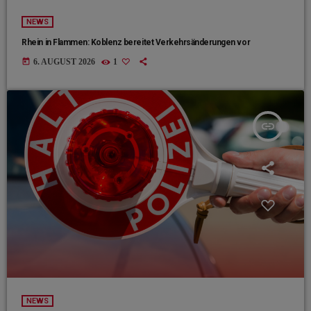
NEWS
Rhein in Flammen: Koblenz bereitet Verkehrsänderungen vor
today
6. AUGUST 2026
1
insert_link
NEWS