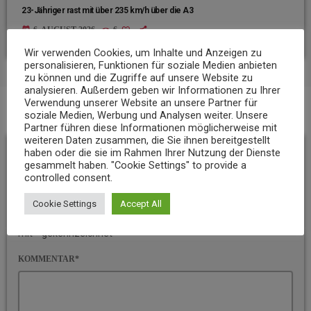
23-Jähriger rast mit über 235 km/h über die A3
today
6. AUGUST 2026
6
Wir verwenden Cookies, um Inhalte und Anzeigen zu
personalisieren, Funktionen für soziale Medien anbieten
zu können und die Zugriffe auf unsere Website zu
analysieren. Außerdem geben wir Informationen zu Ihrer
Verwendung unserer Website an unsere Partner für
soziale Medien, Werbung und Analysen weiter. Unsere
BEITRAGS-KOMMENTARE (0)
Partner führen diese Informationen möglicherweise mit
weiteren Daten zusammen, die Sie ihnen bereitgestellt
Hinterlassen Sie eine
haben oder die sie im Rahmen Ihrer Nutzung der Dienste
gesammelt haben. "Cookie Settings" to provide a
controlled consent.
Antwort
Cookie Settings
Accept All
Ihre E-Mail-Adresse wird nicht veröffentlicht. Pflichtfelder sind
mit * gekennzeichnet
KOMMENTAR*