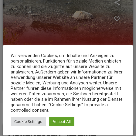
Wir verwenden Cookies, um Inhalte und Anzeigen zu
personalisieren, Funktionen für soziale Medien anbieten
NEWS
zu können und die Zugriffe auf unsere Website zu
Niedrigwasser belastet Gewässer im Landkreis Mayen-Koblenz
analysieren. Außerdem geben wir Informationen zu Ihrer
Verwendung unserer Website an unsere Partner für
today
7. AUGUST 2026
12
soziale Medien, Werbung und Analysen weiter. Unsere
Partner führen diese Informationen möglicherweise mit
weiteren Daten zusammen, die Sie ihnen bereitgestellt
haben oder die sie im Rahmen Ihrer Nutzung der Dienste
gesammelt haben. "Cookie Settings" to provide a
controlled consent.
BEITRAGS-KOMMENTARE (0)
Cookie Settings
Accept All
Hinterlassen Sie eine