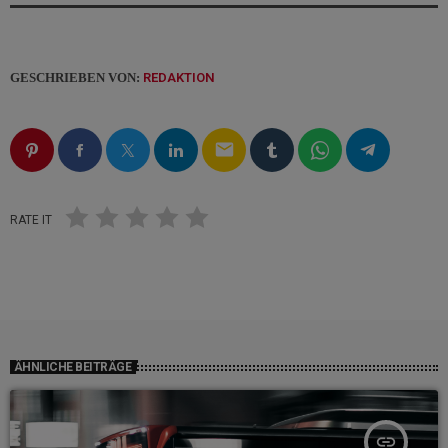
GESCHRIEBEN VON:
REDAKTION
email
RATE IT
ÄHNLICHE BEITRÄGE
insert_link