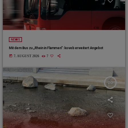
NEWS
Mit dem Bus zu „Rhein in Flammen“: koveb erweitert Angebot
today
7. AUGUST 2026
7
insert_link