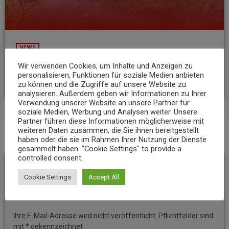
NEWS
Niedrigwasser belastet Gewässer im Landkreis Mayen-Koblenz
Wir verwenden Cookies, um Inhalte und Anzeigen zu
personalisieren, Funktionen für soziale Medien anbieten
today
7. AUGUST 2026
9
zu können und die Zugriffe auf unsere Website zu
analysieren. Außerdem geben wir Informationen zu Ihrer
Verwendung unserer Website an unsere Partner für
soziale Medien, Werbung und Analysen weiter. Unsere
Partner führen diese Informationen möglicherweise mit
weiteren Daten zusammen, die Sie ihnen bereitgestellt
haben oder die sie im Rahmen Ihrer Nutzung der Dienste
BEITRAGS-KOMMENTARE (0)
gesammelt haben. "Cookie Settings" to provide a
controlled consent.
Hinterlassen Sie eine
Cookie Settings
Accept All
Antwort
Ihre E-Mail-Adresse wird nicht veröffentlicht. Pflichtfelder sind
mit * gekennzeichnet