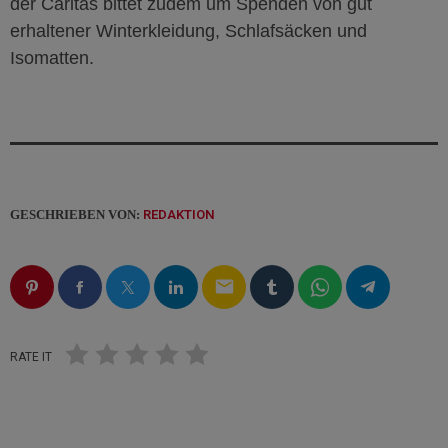
der Caritas bittet zudem um Spenden von gut
erhaltener Winterkleidung, Schlafsäcken und
Isomatten.
GESCHRIEBEN VON:
REDAKTION
email
RATE IT